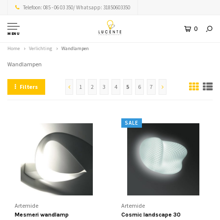
Telefoon: 085 - 06 03 350/ Whatsapp: 31850603350
0
MENU
Home
Verlichting
Wandlampen
Wandlampen
Filters
1
2
3
4
5
6
7
SALE
Artemide
Artemide
Mesmeri wandlamp
Cosmic landscape 30