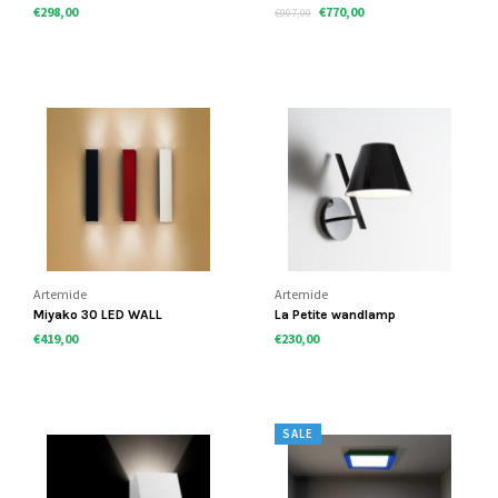
parete/soffito
€298,00
€770,00
€907,00
Artemide
Artemide
Miyako 30 LED WALL
La Petite wandlamp
€419,00
€230,00
SALE