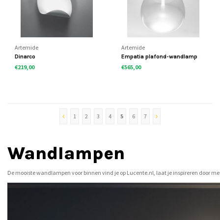
Artemide
Artemide
Dinarco
Empatia plafond-wandlamp
€219,00
€565,00
1
2
3
4
5
6
7
Wandlampen
De mooiste wandlampen voor binnen vind je op Lucente.nl, laat je inspireren door mer