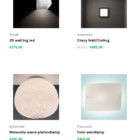
TossB
Artemide
25 wall big led
Crazy Wall/Ceiling
€379,00
€689,00
€815,00
Artemide
Foscarini
Meteorite wand-plafondlamp
Folio wandlamp
€335,00
€454,00