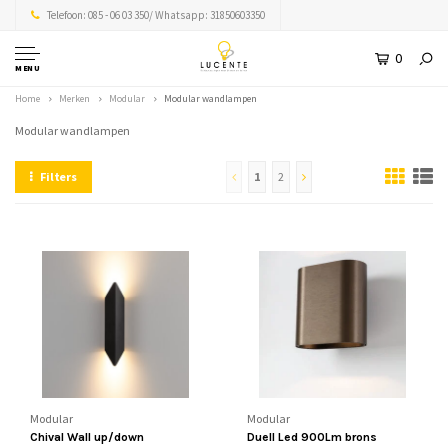
Telefoon: 085 - 06 03 350/ Whatsapp: 31850603350
0
MENU
Home
Merken
Modular
Modular wandlampen
Modular wandlampen
Filters
1
2
Modular
Modular
Chival Wall up/down
Duell Led 900Lm brons