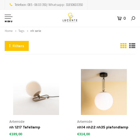
Telefoon: 085 - 06 03 350/ Whatsapp: 31850603350
0
MENU
Home
Tags
nh serie
Filters
Artemide
Artemide
nh 1217 Tafellamp
nh14 nh22 nh35 plafondlamp
€189,00
€314,00