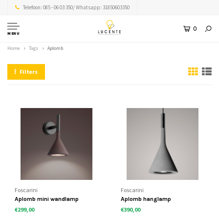
Telefoon: 085 - 06 03 350/ Whatsapp: 31850603350
0
MENU
Home
Tags
Aplomb
Filters
Foscarini
Foscarini
Aplomb mini wandlamp
Aplomb hanglamp
€299,00
€390,00