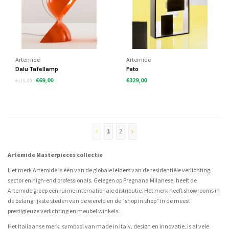
Artemide
Artemide
Dalu Tafellamp
Fato
€69,00
€329,00
€110,00
1
2
Artemide Masterpieces collectie
Het merk Artemide is één van de globale leiders van de residentiële verlichting
sector en high-end professionals. Gelegen op Pregnana Milanese, heeft de
Artemide groep een ruime internationale distributie. Het merk heeft showrooms in
de belangrijkste steden van de wereld en de "shop in shop" in de meest
prestigieuze verlichting en meubel winkels.
Het Italiaanse merk, symbool van made in Italy, design en innovatie, is al vele