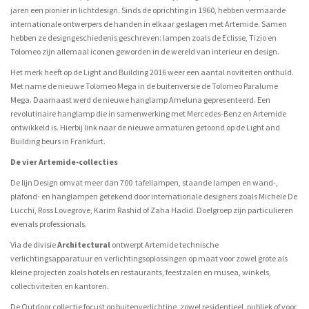
jaren een pionier in lichtdesign. Sinds de oprichting in 1960, hebben vermaarde
internationale ontwerpers de handen in elkaar geslagen met Artemide. Samen
hebben ze designgeschiedenis geschreven: lampen zoals de Eclisse, Tizio en
Tolomeo zijn allemaal iconen geworden in de wereld van interieur en design.
Het merk heeft op de Light and Building 2016 weer een aantal noviteiten onthuld.
Met name de nieuwe Tolomeo Mega in de buitenversie de Tolomeo Paralume
Mega. Daarnaast werd de nieuwe hanglamp Ameluna gepresenteerd. Een
revolutinaire hanglamp die in samenwerking met Mercedes-Benz en Artemide
ontwikkeld is. Hierbij link naar de nieuwe armaturen getoond op de Light and
Building beurs in Frankfurt.
De vier Artemide-collecties
De lijn Design omvat meer dan 700 tafellampen, staande lampen en wand-,
plafond- en hanglampen getekend door internationale designers zoals Michele De
Lucchi, Ross Lovegrove, Karim Rashid of Zaha Hadid. Doelgroep zijn particulieren
evenals professionals.
Via de divisie
Architectural
ontwerpt Artemide technische
verlichtingsapparatuur en verlichtingsoplossingen op maat voor zowel grote als
kleine projecten zoals hotels en restaurants, feestzalen en musea, winkels,
collectiviteiten en kantoren.
De Outdoor collectie focust op buitenverlichting, zowel residentieel, publiek of voor