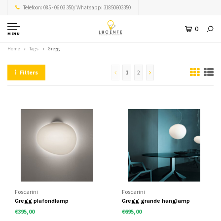
Telefoon: 085 - 06 03 350/ Whatsapp: 31850603350
0
MENU
Home
Tags
Gregg
Filters
1
2
Foscarini
Foscarini
Gregg plafondlamp
Gregg grande hanglamp
€395,00
€695,00