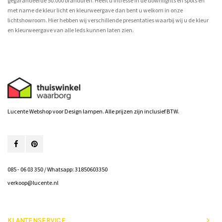
gegarandeerde 50.000 branduren. Heeft u intresse in de downlights en spots en
met name de kleur licht en kleurweergave dan bent u welkom in onze
lichtshowroom. Hier hebben wij verschillende presentaties waarbij wij u de kleur
en kleurweergave van alle leds kunnen laten zien.
Lucente Webshop voor Design lampen. Alle prijzen zijn inclusief BTW.
085 - 06 03 350 / Whatsapp: 31850603350
verkoop@lucente.nl
KLANTENSERVICE