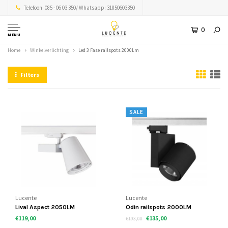
Telefoon: 085 - 06 03 350/ Whatsapp: 31850603350
0
MENU
Home
Winkelverlichting
Led 3 Fase railspots 2000Lm
Filters
SALE
Lucente
Lucente
Lival Aspect 2050LM
Odin railspots 2000LM
€119,00
€135,00
€193,00