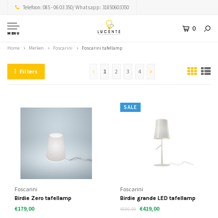
Telefoon: 085 - 06 03 350/ Whatsapp: 31850603350
0
MENU
Home
Merken
Foscarini
Foscarini tafellamp
Filters
1
2
3
4
SALE
Foscarini
Foscarini
Birdie Zero tafellamp
Birdie grande LED tafellamp
€179,00
€419,00
€600,00