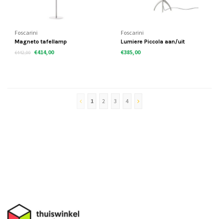
Foscarini
Foscarini
Magneto tafellamp
Lumiere Piccola aan/uit
€414,00
€385,00
€442,00
1
2
3
4