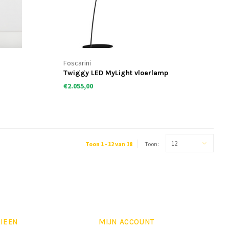
Foscarini
Twiggy LED MyLight vloerlamp
€2.055,00
12
Toon 1 - 12 van 18
Toon:
IEËN
MIJN ACCOUNT