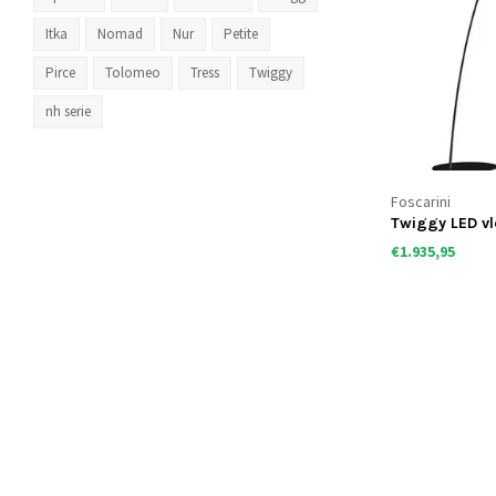
Itka
Nomad
Nur
Petite
Pirce
Tolomeo
Tress
Twiggy
nh serie
Foscarini
Twiggy LED v
€1.935,95