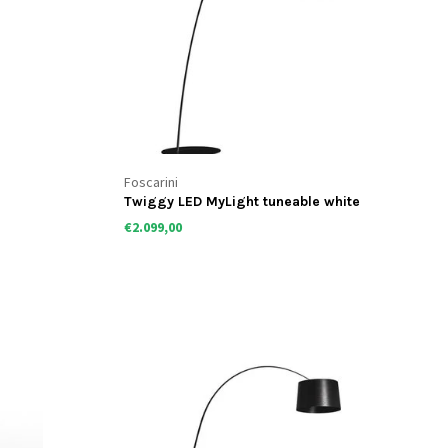
Foscarini
Twiggy LED MyLight tuneable white
vloerlamp
€2.099,00