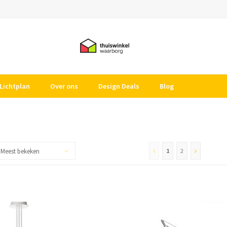
Lichtplan
Over ons
Design Deals
Blog
Meest bekeken
1
2