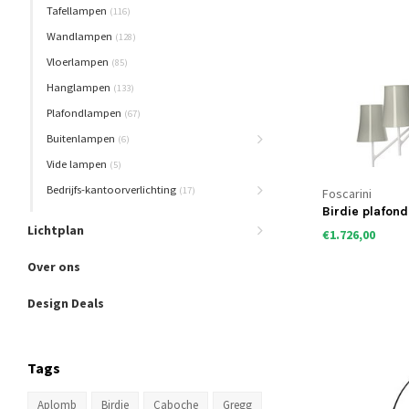
Tafellampen
(116)
Wandlampen
(128)
Vloerlampen
(85)
Hanglampen
(133)
Plafondlampen
(67)
Buitenlampen
(6)
Vide lampen
(5)
Bedrijfs-kantoorverlichting
(17)
Foscarini
Birdie plafon
Lichtplan
€1.726,00
Over ons
Design Deals
Tags
Aplomb
Birdie
Caboche
Gregg