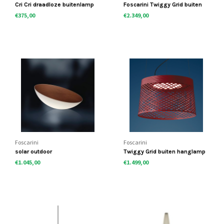
Cri Cri draadloze buitenlamp
Foscarini Twiggy Grid buiten
booglamp
€375,00
€2.349,00
Foscarini
Foscarini
solar outdoor
Twiggy Grid buiten hanglamp
€1.045,00
€1.499,00