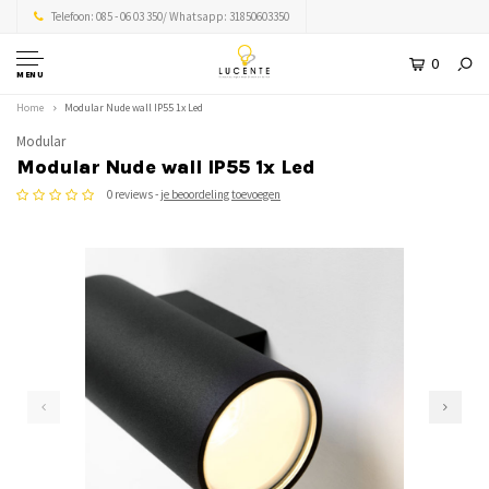
Telefoon: 085 - 06 03 350/ Whatsapp: 31850603350
0
MENU
Home
Modular Nude wall IP55 1x Led
Modular
Modular Nude wall IP55 1x Led
0 reviews -
je beoordeling toevoegen