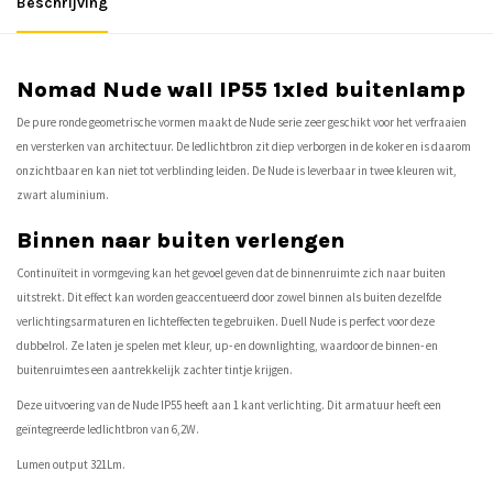
Beschrijving
Nomad Nude wall IP55 1xled buitenlamp
De pure ronde geometrische vormen maakt de Nude serie zeer geschikt voor het verfraaien
en versterken van architectuur. De ledlichtbron zit diep verborgen in de koker en is daarom
onzichtbaar en kan niet tot verblinding leiden. De Nude is leverbaar in twee kleuren wit,
zwart aluminium.
Binnen naar buiten verlengen
Continuïteit in vormgeving kan het gevoel geven dat de binnenruimte zich naar buiten
uitstrekt. Dit effect kan worden geaccentueerd door zowel binnen als buiten dezelfde
verlichtingsarmaturen en lichteffecten te gebruiken. Duell Nude is perfect voor deze
dubbelrol. Ze laten je spelen met kleur, up- en downlighting, waardoor de binnen- en
buitenruimtes een aantrekkelijk zachter tintje krijgen.
Deze uitvoering van de Nude IP55 heeft aan 1 kant verlichting. Dit armatuur heeft een
geïntegreerde ledlichtbron van 6,2W.
Lumen output 321Lm.