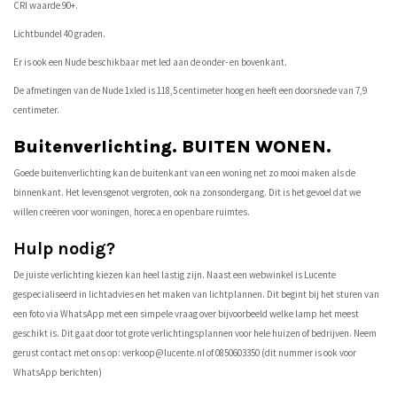
CRI waarde 90+.
Lichtbundel 40 graden.
Er is ook een Nude beschikbaar met led aan de onder- en bovenkant.
De afmetingen van de Nude 1xled is 118,5 centimeter hoog en heeft een doorsnede van 7,9
centimeter.
Buitenverlichting. BUITEN WONEN.
Goede buitenverlichting kan de buitenkant van een woning net zo mooi maken als de
binnenkant. Het levensgenot vergroten, ook na zonsondergang. Dit is het gevoel dat we
willen creëren voor woningen, horeca en openbare ruimtes.
Hulp nodig?
De juiste verlichting kiezen kan heel lastig zijn. Naast een webwinkel is Lucente
gespecialiseerd in lichtadvies en het maken van lichtplannen. Dit begint bij het sturen van
een foto via WhatsApp met een simpele vraag over bijvoorbeeld welke lamp het meest
geschikt is. Dit gaat door tot grote verlichtingsplannen voor hele huizen of bedrijven. Neem
gerust contact met ons op:
verkoop@lucente.nl
of 0850603350 (dit nummer is ook voor
WhatsApp berichten)