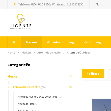
Telefoon: 085 - 06 03 350/ Whatsapp: 31850603350
NL
Merken
Winkelverlichting
Verlichting
Home
Merken
Artemide collectie
Artemide Outdoor
Categorieën
Filters
Merken
Artemide collectie
(294)
Artemide Masterpieces Collections
(16)
Artemide Pirce
(6)