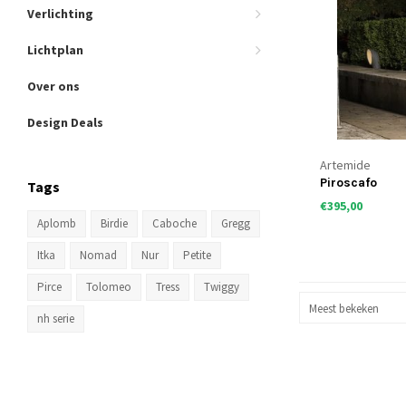
Verlichting
Lichtplan
Over ons
Design Deals
Artemide
Piroscafo
Tags
€395,00
Aplomb
Birdie
Caboche
Gregg
Itka
Nomad
Nur
Petite
Pirce
Tolomeo
Tress
Twiggy
Meest bekeken
nh serie