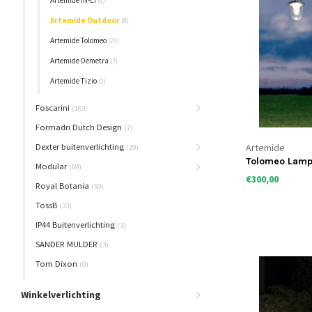
Artemide IN-EI
(5)
Artemide Outdoor
(9)
Artemide Tolomeo
(23)
Artemide Demetra
(7)
Artemide Tizio
(3)
Foscarini
(163)
Formadri Dutch Design
(7)
Dexter buitenverlichting
Artemide
(29)
Tolomeo Lamp
Modular
(69)
€300,00
Royal Botania
(50)
TossB
(33)
IP44 Buitenverlichting
(3)
SANDER MULDER
(3)
Tom Dixon
(0)
Winkelverlichting