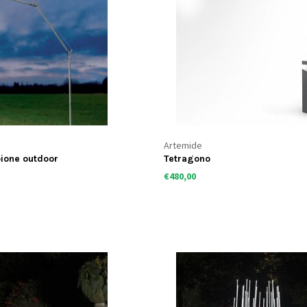
Artemide
ione outdoor
Tetragono
€480,00