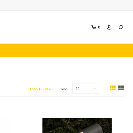
0
12
Toon 1 - 5 van 5
Toon: