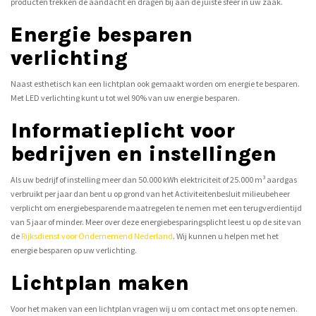
producten trekken de aandacht en dragen bij aan de juiste sfeer in uw zaak.
Energie besparen
verlichting
Naast esthetisch kan een lichtplan ook gemaakt worden om energie te besparen.
Met LED verlichting kunt u tot wel 90% van uw energie besparen.
Informatieplicht voor
bedrijven en instellingen
Als uw bedrijf of instelling meer dan 50.000 kWh elektriciteit of 25.000 m³ aardgas
verbruikt per jaar dan bent u op grond van het Activiteitenbesluit milieubeheer
verplicht om energiebesparende maatregelen te nemen met een terugverdientijd
van 5 jaar of minder. Meer over deze energiebesparingsplicht leest u op de site van
de
Rijksdienst voor Ondernemend Nederland
. Wij kunnen u helpen met het
energie besparen op uw verlichting.
Lichtplan maken
Voor het maken van een lichtplan vragen wij u om contact met ons op te nemen.