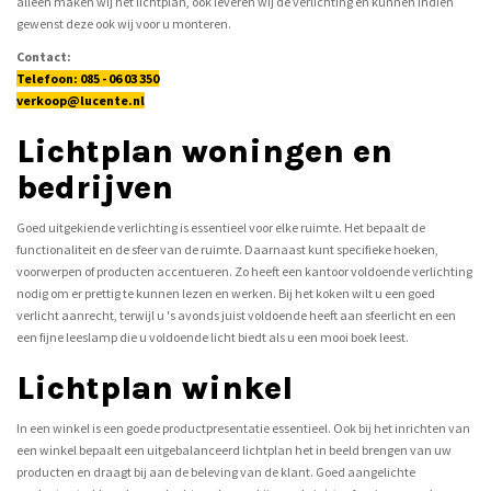
alleen maken wij het lichtplan, ook leveren wij de verlichting en kunnen indien
gewenst deze ook wij voor u monteren.
Contact:
Telefoon: 085 - 06 03 350
verkoop@lucente.nl
Lichtplan woningen en
bedrijven
Goed uitgekiende verlichting is essentieel voor elke ruimte. Het bepaalt de
functionaliteit en de sfeer van de ruimte. Daarnaast kunt specifieke hoeken,
voorwerpen of producten accentueren. Zo heeft een kantoor voldoende verlichting
nodig om er prettig te kunnen lezen en werken. Bij het koken wilt u een goed
verlicht aanrecht, terwijl u 's avonds juist voldoende heeft aan sfeerlicht en een
een fijne leeslamp die u voldoende licht biedt als u een mooi boek leest.
Lichtplan winkel
In een winkel is een goede productpresentatie essentieel. Ook bij het inrichten van
een winkel bepaalt een uitgebalanceerd lichtplan het in beeld brengen van uw
producten en draagt bij aan de beleving van de klant. Goed aangelichte