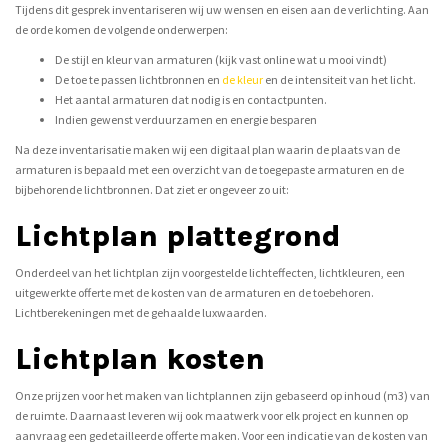
Tijdens dit gesprek inventariseren wij uw wensen en eisen aan de verlichting. Aan
de orde komen de volgende onderwerpen:
De stijl en kleur van armaturen (kijk vast online wat u mooi vindt)
De toe te passen lichtbronnen en
de kleur
en de intensiteit van het licht.
Het aantal armaturen dat nodig is en contactpunten.
Indien gewenst verduurzamen en energie besparen
Na deze inventarisatie maken wij een digitaal plan waarin de plaats van de
armaturen is bepaald met een overzicht van de toegepaste armaturen en de
bijbehorende lichtbronnen. Dat ziet er ongeveer zo uit:
Lichtplan plattegrond
Onderdeel van het lichtplan zijn voorgestelde lichteffecten, lichtkleuren, een
uitgewerkte offerte met de kosten van de armaturen en de toebehoren.
Lichtberekeningen met de gehaalde luxwaarden.
Lichtplan kosten
Onze prijzen voor het maken van lichtplannen zijn gebaseerd op inhoud (m3) van
de ruimte. Daarnaast leveren wij ook maatwerk voor elk project en kunnen op
aanvraag een gedetailleerde offerte maken. Voor een indicatie van de kosten van