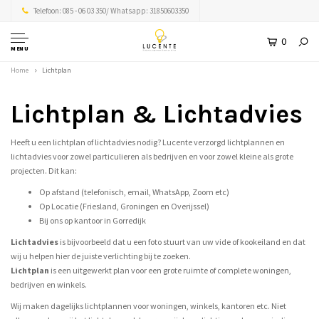
Telefoon: 085 - 06 03 350/ Whatsapp: 31850603350
0
MENU
Home
Lichtplan
Lichtplan & Lichtadvies
Heeft u een lichtplan of lichtadvies nodig? Lucente verzorgd lichtplannen en
lichtadvies voor zowel particulieren als bedrijven en voor zowel kleine als grote
projecten. Dit kan:
Op afstand (telefonisch, email, WhatsApp, Zoom etc)
Op Locatie (Friesland, Groningen en Overijssel)
Bij ons op kantoor in Gorredijk
Lichtadvies
is bijvoorbeeld dat u een foto stuurt van uw vide of kookeiland en dat
wij u helpen hier de juiste verlichting bij te zoeken.
Lichtplan
is een uitgewerkt plan voor een grote ruimte of complete woningen,
bedrijven en winkels.
Wij maken dagelijks lichtplannen voor woningen, winkels, kantoren etc. Niet