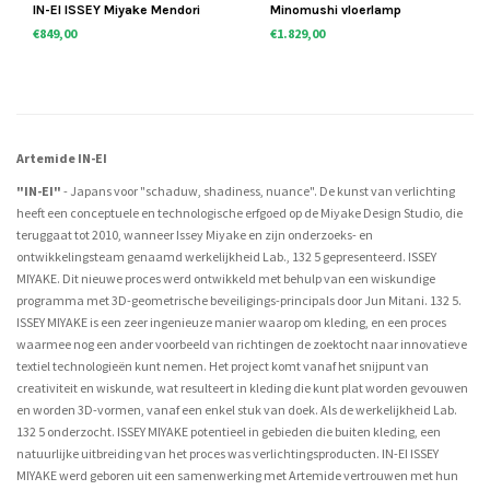
IN-EI ISSEY Miyake Mendori
Minomushi vloerlamp
€849,00
€1.829,00
Artemide IN-EI
"IN-EI"
- Japans voor "schaduw, shadiness, nuance". De kunst van verlichting
heeft een conceptuele en technologische erfgoed op de Miyake Design Studio, die
teruggaat tot 2010, wanneer Issey Miyake en zijn onderzoeks- en
ontwikkelingsteam genaamd werkelijkheid Lab., 132 5 gepresenteerd. ISSEY
MIYAKE. Dit nieuwe proces werd ontwikkeld met behulp van een wiskundige
programma met 3D-geometrische beveiligings-principals door Jun Mitani. 132 5.
ISSEY MIYAKE is een zeer ingenieuze manier waarop om kleding, en een proces
waarmee nog een ander voorbeeld van richtingen de zoektocht naar innovatieve
textiel technologieën kunt nemen. Het project komt vanaf het snijpunt van
creativiteit en wiskunde, wat resulteert in kleding die kunt plat worden gevouwen
en worden 3D-vormen, vanaf een enkel stuk van doek. Als de werkelijkheid Lab.
132 5 onderzocht. ISSEY MIYAKE potentieel in gebieden die buiten kleding, een
natuurlijke uitbreiding van het proces was verlichtingsproducten. IN-EI ISSEY
MIYAKE werd geboren uit een samenwerking met Artemide vertrouwen met hun