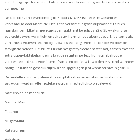
verlichting expertise met de Lab. innovatieve benadering van het materiaal en
vormgeving.
De collectie van de verlichting IN-EI ISSEY MIYAKE is mede ontwikkeld en
vervaardigd door Artemide. Het is een verzameling van vrijstaande, tafel en
hanglampen. Elke lampenkap is gemaakt met behulp van 2 of 3D-wiskundige
opdrachtgevers, waar licht en schaduw harmonieus alternatieve. Miyake maakt
van unieke vouwen technologie zowel weelderige vormen, die ook voldoende
stevigheid hebben. De structuur van het gerecycleerde materiaal, samen met een
extra oppervlaktebehandeling laat deze tinten perfect hun vorm behouden
zonder de noodzaak voor interne frame, en opnieuw te worden gevormd wanneer
nodig. Ze kunnen gemakkelijk worden opgeslagen plat wanneer niet in gebruik.
De modellen worden geleverd in een platte doos en moeten zelf in de vorm
getrokken worden. Alle modellen worden met ledlichtbron geleverd.
Namen van de modellen:
Mendori Mini
Fukurou
Mugoro Mini
Katatsumuri
Hakofugu