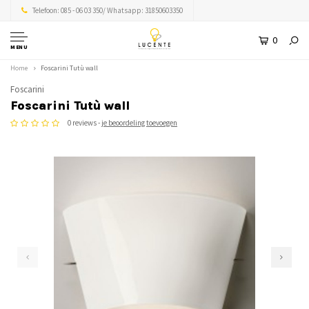
Telefoon: 085 - 06 03 350/ Whatsapp: 31850603350
0
MENU
Home
Foscarini Tutù wall
Foscarini
Foscarini Tutù wall
0 reviews -
je beoordeling toevoegen