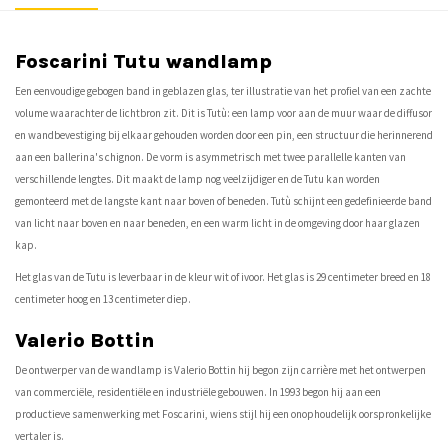
Foscarini Tutu wandlamp
Een eenvoudige gebogen band in geblazen glas, ter illustratie van het profiel van een zachte
volume waarachter de lichtbron zit. Dit is Tutù: een lamp voor aan de muur waar de diffusor
en wandbevestiging bij elkaar gehouden worden door een pin, een structuur die herinnerend
aan een ballerina's chignon. De vorm is asymmetrisch met twee parallelle kanten van
verschillende lengtes. Dit maakt de lamp nog veelzijdiger en de Tutu kan worden
gemonteerd met de langste kant naar boven of beneden. Tutù schijnt een gedefinieerde band
van licht naar boven en naar beneden, en een warm licht in de omgeving door haar glazen
kap.
Het glas van de Tutu is leverbaar in de kleur wit of ivoor. Het glas is 29 centimeter breed en 18
centimeter hoog en 13 centimeter diep.
Valerio Bottin
De ontwerper van de wandlamp is Valerio Bottin hij begon zijn carrière met het ontwerpen
van commerciële, residentiële en industriële gebouwen. In 1993 begon hij aan een
productieve samenwerking met Foscarini, wiens stijl hij een onophoudelijk oorspronkelijke
vertaler is.