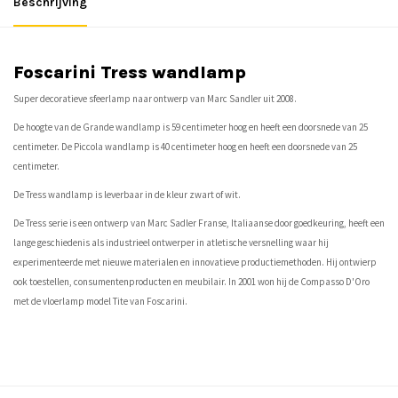
Beschrijving
Foscarini Tress wandlamp
Super decoratieve sfeerlamp naar ontwerp van Marc Sandler uit 2008.
De hoogte van de Grande wandlamp is 59 centimeter hoog en heeft een doorsnede van 25
centimeter. De Piccola wandlamp is 40 centimeter hoog en heeft een doorsnede van 25
centimeter.
De Tress wandlamp is leverbaar in de kleur zwart of wit.
De Tress serie is een ontwerp van Marc Sadler Franse, Italiaanse door goedkeuring, heeft een
lange geschiedenis als industrieel ontwerper in atletische versnelling waar hij
experimenteerde met nieuwe materialen en innovatieve productiemethoden. Hij ontwierp
ook toestellen, consumentenproducten en meubilair. In 2001 won hij de Compasso D'Oro
met de vloerlamp model Tite van Foscarini.