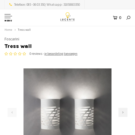
Telefoon: 085 - 06 03 350/ Whatsapp: 31850603350
0
MENU
Home
Tress wall
Foscarini
Tress wall
0 reviews -
je beoordeling toevoegen