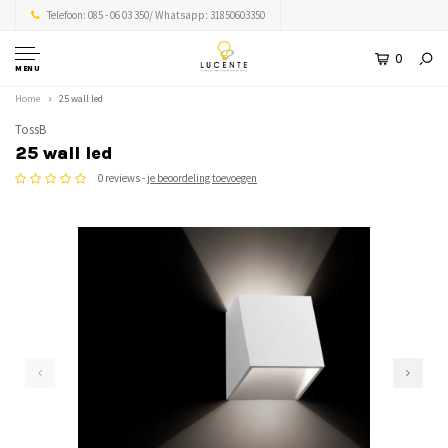
Telefoon: 085 - 06 03 350/ Whatsapp: 31850603350
0
MENU
Home
25 wall led
TossB
25 wall led
0 reviews -
je beoordeling toevoegen