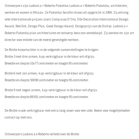
Ontwerpers zijn Ludovica + Roberto Palomba Ludovica + Roberto Palomba, architecten,
werken en wonen in Milaan. Ze Palomba Serafini Associati opgericht in 1994. Zij ontving
vele internationale prijzen zoals Compasso D'Oro, Elle Decoration International Design
Award, Red Dot, Design Plus, Good Design Award, Designprijs van de Duitse. Ludovica +
Roberto Palomba plan architecturen en ontwerp beurzen wereldwijd. Zij werken en zijn art
director voor enkele van de meest gevestigde merken.
De Birdie kroonluchter is in de volgende samenstellingen te krijgen:
Birdie 3 met drie armen, kap verkrijgbaar in de kleur wit of grijs.
Breedte en diepte 53x77 centimeter en hoogte 95 centimeter.
Birdie 6 met zes armen, kap verkrijgbaar in de kleur wit of grijs.
Breedte en diepte 59X90 centimeter en hoogte 95 centimeter.
Bridie 9 met negen armen, kap verkrijgbaar in de kleur wit of grijs.
Breedte en diepte 88X91 centimeter en hoogte 95 centimeter.
De Birdie is ook verkrijgbaar met extra lang snoer voor een vide. Neem voor mogelijkheden
contact op met ons.
Ontwerpers Ludovica e Roberto verteld over de Birdie