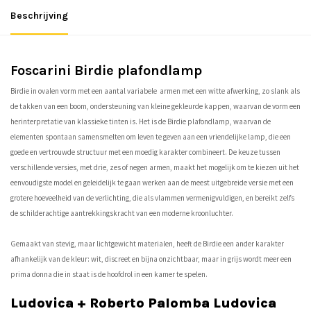
Beschrijving
Foscarini Birdie plafondlamp
Birdie in ovalen vorm met een aantal variabele armen met een witte afwerking, zo slank als
de takken van een boom, ondersteuning van kleine gekleurde kappen, waarvan de vorm een
herinterpretatie van klassieke tinten is. Het is de Birdie plafondlamp, waarvan de
elementen spontaan samensmelten om leven te geven aan een vriendelijke lamp, die een
goede en vertrouwde structuur met een moedig karakter combineert. De keuze tussen
verschillende versies, met drie, zes of negen armen, maakt het mogelijk om te kiezen uit het
eenvoudigste model en geleidelijk te gaan werken aan de meest uitgebreide versie met een
grotere hoeveelheid van de verlichting, die als vlammen vermenigvuldigen, en bereikt zelfs
de schilderachtige aantrekkingskracht van een moderne kroonluchter.
Gemaakt van stevig, maar lichtgewicht materialen, heeft de Birdie een ander karakter
afhankelijk van de kleur: wit, discreet en bijna onzichtbaar, maar in grijs wordt meer een
prima donna die in staat is de hoofdrol in een kamer te spelen.
Ludovica + Roberto Palomba Ludovica