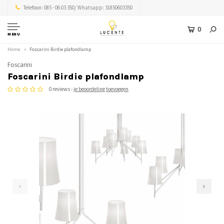
Telefoon: 085 - 06 03 350/ Whatsapp: 31850603350
0
MENU
Home
Foscarini Birdie plafondlamp
Foscarini
Foscarini Birdie plafondlamp
0 reviews -
je beoordeling toevoegen