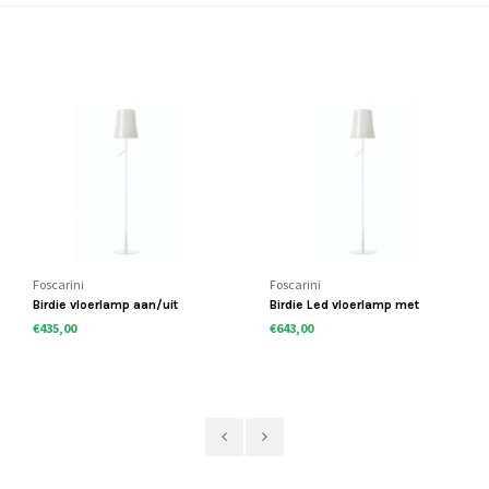
Foscarini
Foscarini
Birdie vloerlamp aan/uit
Birdie Led vloerlamp met
touchdimmer
€435,00
€643,00