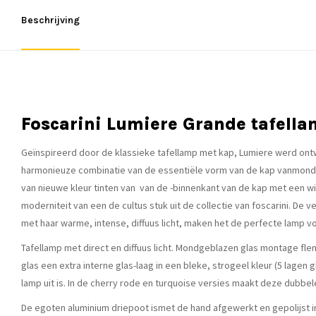
Beschrijving
Foscarini Lumiere Grande tafell
Geïnspireerd door de klassieke tafellamp met kap, Lumiere werd ontw
harmonieuze combinatie van de essentiële vorm van de kap vanmondge
van nieuwe kleur tinten van van de -binnenkant van de kap met een wi
moderniteit van een de cultus stuk uit de collectie van foscarini. De
met haar warme, intense, diffuus licht, maken het de perfecte lamp vo
Tafellamp met direct en diffuus licht. Mondgeblazen glas montage flen
glas een extra interne glas-laag in een bleke, strogeel kleur (5 lagen g
lamp uit is. In de cherry rode en turquoise versies maakt deze dubbele
De egoten aluminium driepoot ismet de hand afgewerkt en gepolijst in