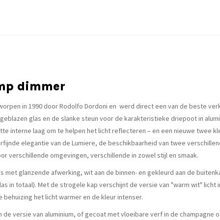
amp dimmer
orpen in 1990 door Rodolfo Dordoni en werd direct een van de beste verko
blazen glas en de slanke steun voor de karakteristieke driepoot in alumi
tte interne laag om te helpen het licht reflecteren – en een nieuwe twee
 verfijnde elegantie van de Lumiere, de beschikbaarheid van twee verschille
or verschillende omgevingen, verschillende in zowel stijl en smaak.
s met glanzende afwerking, wit aan de binnen- en gekleurd aan de buitenkan
las in totaal). Met de strogele kap verschijnt de versie van "warm wit" licht 
 behuizing het licht warmer en de kleur intenser.
 de versie van aluminium, of gecoat met vloeibare verf in de champagne of