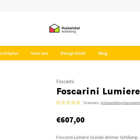
Lichtplan
Over ons
Design Deals
Blog
Foscarini
Foscarini Lumier
0 reviews -
je beoordeling toevoege
€607,00
Foscarini Lumiere Grande dimmer tafellamp. M