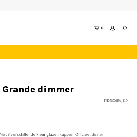
0
e Grande dimmer
n
FN026001EA_11D
et 3 verschillende kleur glazen kappen. Officieel dealer