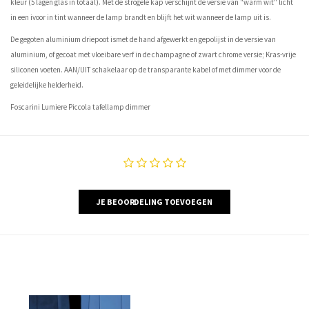
kleur (5 lagen glas in totaal). Met de strogele kap verschijnt de versie van "warm wit" licht
in een ivoor in tint wanneer de lamp brandt en blijft het wit wanneer de lamp uit is.
De gegoten aluminium driepoot ismet de hand afgewerkt en gepolijst in de versie van
aluminium, of gecoat met vloeibare verf in de champagne of zwart chrome versie; Kras-vrije
siliconen voeten. AAN/UIT schakelaar op de transparante kabel of met dimmer voor de
geleidelijke helderheid.
Foscarini Lumiere Piccola tafellamp dimmer
JE BEOORDELING TOEVOEGEN