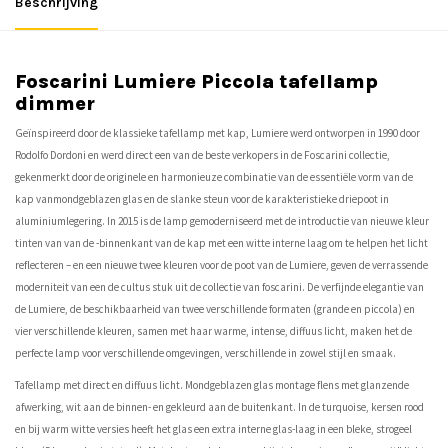
Beschrijving
Foscarini Lumiere Piccola tafellamp
dimmer
Geïnspireerd door de klassieke tafellamp met kap, Lumiere werd ontworpen in 1990 door
Rodolfo Dordoni en werd direct een van de beste verkopers in de Foscarini collectie,
gekenmerkt door de originele en harmonieuze combinatie van de essentiële vorm van de
kap vanmondgeblazen glas en de slanke steun voor de karakteristieke driepoot in
aluminiumlegering. In 2015 is de lamp gemoderniseerd met de introductie van nieuwe kleur
tinten van van de -binnenkant van de kap met een witte interne laag om te helpen het licht
reflecteren – en een nieuwe twee kleuren voor de poot van de Lumiere, geven de verrassende
moderniteit van een de cultus stuk uit de collectie van foscarini. De verfijnde elegantie van
de Lumiere, de beschikbaarheid van twee verschillende formaten (grande en piccola) en
vier verschillende kleuren, samen met haar warme, intense, diffuus licht, maken het de
perfecte lamp voor verschillende omgevingen, verschillende in zowel stijl en smaak.
Tafellamp met direct en diffuus licht. Mondgeblazen glas montage flens met glanzende
afwerking, wit aan de binnen- en gekleurd aan de buitenkant. In de turquoise, kersen rood
en bij warm witte versies heeft het glas een extra interne glas-laag in een bleke, strogeel