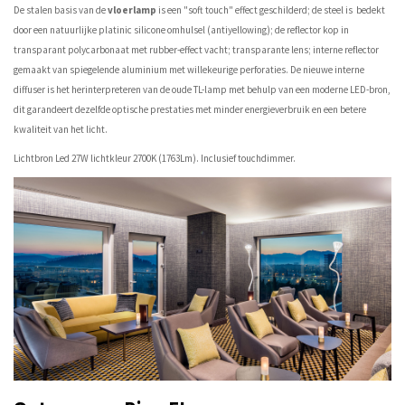
De stalen basis van de
vloerlamp
is een "soft touch" effect geschilderd; de steel is bedekt
door een natuurlijke platinic silicone omhulsel (antiyellowing); de reflector kop in
transparant polycarbonaat met rubber-effect vacht; transparante lens; interne reflector
gemaakt van spiegelende aluminium met willekeurige perforaties. De nieuwe interne
diffuser is het herinterpreteren van de oude TL-lamp met behulp van een moderne LED-bron,
dit garandeert dezelfde optische prestaties met minder energieverbruik en een betere
kwaliteit van het licht.
Lichtbron Led 27W lichtkleur 2700K (1763Lm). Inclusief touchdimmer.