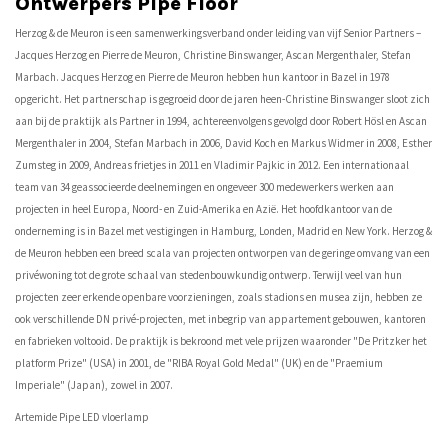
Ontwerpers Pipe Floor
Herzog & de Meuron is een samenwerkingsverband onder leiding van vijf Senior Partners –
Jacques Herzog en Pierre de Meuron, Christine Binswanger, Ascan Mergenthaler, Stefan
Marbach. Jacques Herzog en Pierre de Meuron hebben hun kantoor in Bazel in 1978
opgericht. Het partnerschap is gegroeid door de jaren heen-Christine Binswanger sloot zich
aan bij de praktijk als Partner in 1994, achtereenvolgens gevolgd door Robert Hösl en Ascan
Mergenthaler in 2004, Stefan Marbach in 2006, David Koch en Markus Widmer in 2008, Esther
Zumsteg in 2009, Andreas frietjes in 2011 en Vladimir Pajkic in 2012. Een internationaal
team van 34 geassocieerde deelnemingen en ongeveer 300 medewerkers werken aan
projecten in heel Europa, Noord- en Zuid-Amerika en Azië. Het hoofdkantoor van de
onderneming is in Bazel met vestigingen in Hamburg, Londen, Madrid en New York. Herzog &
de Meuron hebben een breed scala van projecten ontworpen van de geringe omvang van een
privéwoning tot de grote schaal van stedenbouwkundig ontwerp. Terwijl veel van hun
projecten zeer erkende openbare voorzieningen, zoals stadions en musea zijn, hebben ze
ook verschillende DN privé-projecten, met inbegrip van appartement gebouwen, kantoren
en fabrieken voltooid. De praktijk is bekroond met vele prijzen waaronder "De Pritzker het
platform Prize" (USA) in 2001, de "RIBA Royal Gold Medal" (UK) en de "Praemium
Imperiale" (Japan), zowel in 2007.
Artemide Pipe LED vloerlamp