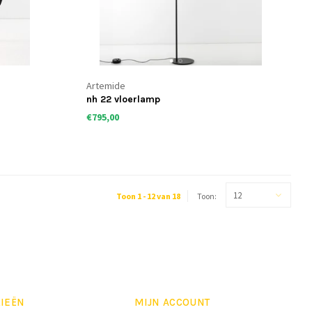
Artemide
nh 22 vloerlamp
€795,00
12
Toon 1 - 12 van 18
Toon:
IEËN
MIJN ACCOUNT