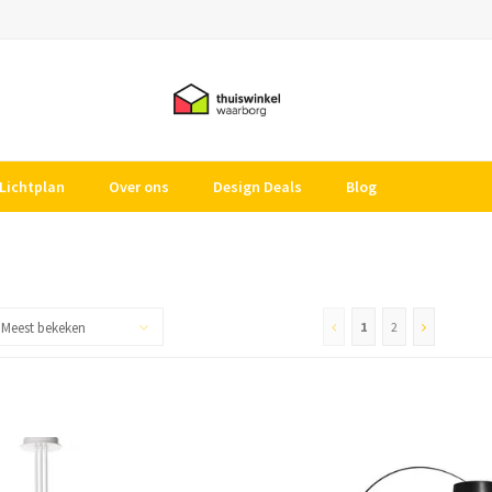
Lichtplan
Over ons
Design Deals
Blog
Meest bekeken
1
2