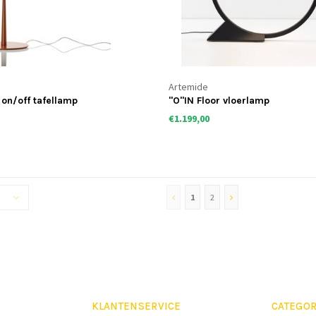
Artemide
 on/off tafellamp
"O"IN Floor vloerlamp
€1.199,00
1
2
KLANTENSERVICE
CATEGOR