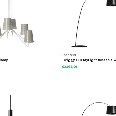
Foscarini
dlamp
Twiggy LED MyLight tuneable w
vloerlamp
€2.099,00