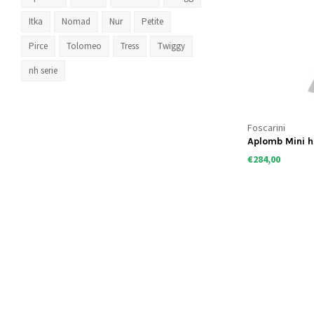
Itka
Nomad
Nur
Petite
Pirce
Tolomeo
Tress
Twiggy
nh serie
Foscarini
Aplomb Mini 
€284,00