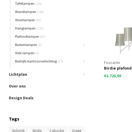
Tafellampen
(116)
Wandlampen
(128)
Vloerlampen
(85)
Hanglampen
(133)
Plafondlampen
(67)
Buitenlampen
(6)
Vide lampen
(5)
Bedrijfs-kantoorverlichting
(17)
Foscarini
Birdie plafon
Lichtplan
€1.726,00
Over ons
Design Deals
Tags
Aplomb
Birdie
Caboche
Gregg