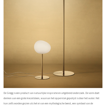
De Gregg is een product van natuurlijke inspiratie en uitgebreid onderzoek. De vorm doet
denken aan een grote kiezelsteen, waarvan het oppervlak gepolijst is door het water. Het
kan zelfs worden gezien als het ei van een mythologische beest, een symbool van de