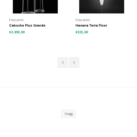
Foscarini
Foscarini
Caboche Plus Grande
Havana Terra Floor
vloerlamp
€2.893,00
€325,00
Gregg