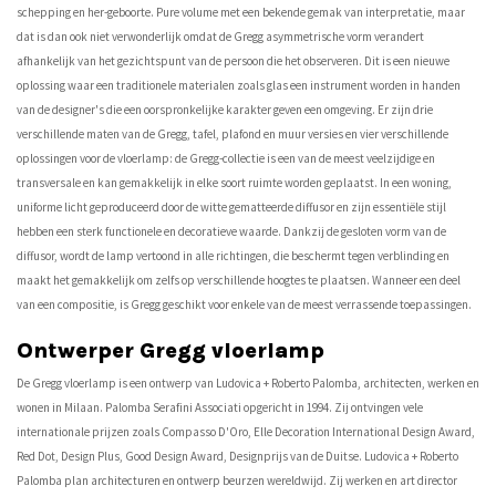
schepping en her-geboorte. Pure volume met een bekende gemak van interpretatie, maar
dat is dan ook niet verwonderlijk omdat de Gregg asymmetrische vorm verandert
afhankelijk van het gezichtspunt van de persoon die het observeren. Dit is een nieuwe
oplossing waar een traditionele materialen zoals glas een instrument worden in handen
van de designer's die een oorspronkelijke karakter geven een omgeving. Er zijn drie
verschillende maten van de Gregg, tafel, plafond en muur versies en vier verschillende
oplossingen voor de vloerlamp: de Gregg-collectie is een van de meest veelzijdige en
transversale en kan gemakkelijk in elke soort ruimte worden geplaatst. In een woning,
uniforme licht geproduceerd door de witte gematteerde diffusor en zijn essentiële stijl
hebben een sterk functionele en decoratieve waarde. Dankzij de gesloten vorm van de
diffusor, wordt de lamp vertoond in alle richtingen, die beschermt tegen verblinding en
maakt het gemakkelijk om zelfs op verschillende hoogtes te plaatsen. Wanneer een deel
van een compositie, is Gregg geschikt voor enkele van de meest verrassende toepassingen.
Ontwerper Gregg vloerlamp
De Gregg vloerlamp is een ontwerp van Ludovica + Roberto Palomba, architecten, werken en
wonen in Milaan. Palomba Serafini Associati opgericht in 1994. Zij ontvingen vele
internationale prijzen zoals Compasso D'Oro, Elle Decoration International Design Award,
Red Dot, Design Plus, Good Design Award, Designprijs van de Duitse. Ludovica + Roberto
Palomba plan architecturen en ontwerp beurzen wereldwijd. Zij werken en art director