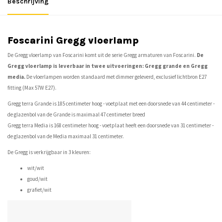
Beschrijving
Foscarini Gregg vloerlamp
De Gregg vloerlamp van Foscarini komt uit de serie Gregg armaturen van Foscarini.
De
Gregg vloerlamp is leverbaar in twee uitvoeringen: Gregg grande en Gregg
media.
De vloerlampen worden standaard met dimmer geleverd, exclusief lichtbron E27
fitting (Max 57W E27).
Gregg terra Grande is 185 centimeter hoog - voetplaat met een doorsnede van 44 centimeter -
de glazenbol van de Grande is maximaal 47 centimeter breed
Gregg terra Media is 168 centimeter hoog - voetplaat heeft een doorsnede van 31 centimeter -
de glazenbol van de Media maximaal 31 centimeter.
De Gregg is verkrijgbaar in 3 kleuren:
wit/wit
goud/wit
grafiet/wit