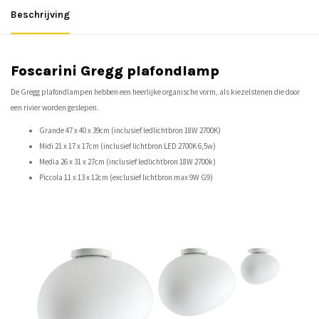
Beschrijving
Foscarini Gregg plafondlamp
De Gregg plafondlampen hebben een heerlijke organische vorm, als kiezelstenen die door
een rivier worden geslepen.
Grande 47 x 40 x 39cm (inclusief ledlichtbron 18W 2700K)
Midi 21 x 17 x 17cm (inclusief lichtbron LED 2700K 6,5w)
Media 26 x 31 x 27cm (inclusief ledlichtbron 18W 2700k)
Piccola 11 x 13 x 12cm (exclusief lichtbron max 9W G9)