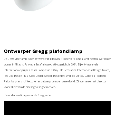
Ontwerper Gregg plafondlamp
De Gregg vloerlamp is een ontwerp van Ludovica + Roberto Palomba, architecten, werken en
wonen in Milaan. Palomba Serafini Associati opgericht in 1994. Zij ontvingen vele
internationale prijzen zoals Compasso D'Oro, Elle Decoration International Design Award,
Red Dot, Design Plus, Good Design Award, Designprijs van de Duitse. Ludovica + Roberto
Palomba plan architecturen en ontwerp beurzen wereldwijd. Zij werken en art director
voor enkele van de meest gevestigde merken.
hieronder een filmpje van de Gregg serie.