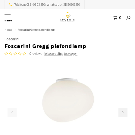
Telefoon: 085 - 06 03 350/ Whatsapp: 31850603350
0
MENU
Home
Foscarini Gregg plafondlamp
Foscarini
Foscarini Gregg plafondlamp
0 reviews -
je beoordeling toevoegen