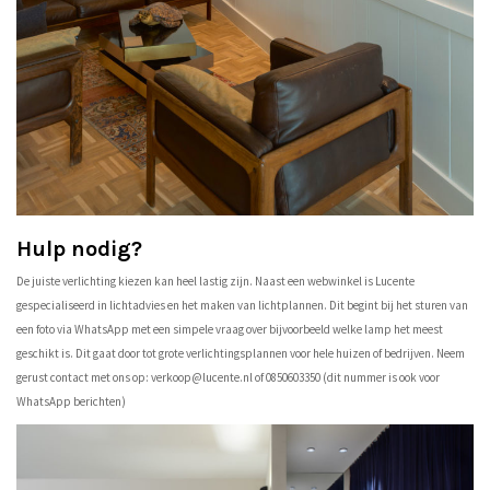
Hulp nodig?
De juiste verlichting kiezen kan heel lastig zijn. Naast een webwinkel is Lucente
gespecialiseerd in lichtadvies en het maken van lichtplannen. Dit begint bij het sturen van
een foto via WhatsApp met een simpele vraag over bijvoorbeeld welke lamp het meest
geschikt is. Dit gaat door tot grote verlichtingsplannen voor hele huizen of bedrijven. Neem
gerust contact met ons op:
verkoop@lucente.nl
of 0850603350 (dit nummer is ook voor
WhatsApp berichten)