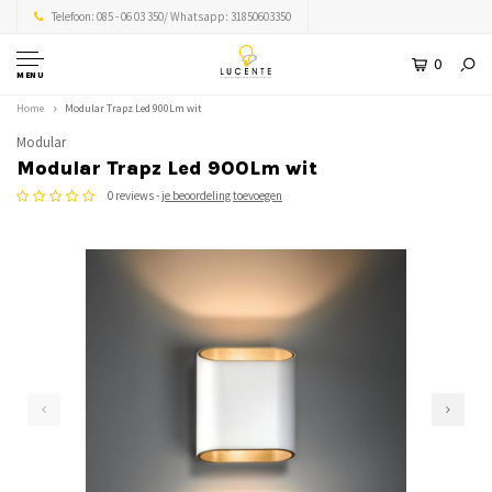
Telefoon: 085 - 06 03 350/ Whatsapp: 31850603350
0
MENU
Home
Modular Trapz Led 900Lm wit
Modular
Modular Trapz Led 900Lm wit
0 reviews -
je beoordeling toevoegen