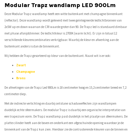
Modular Trapz wandlamp LED 900Lm
Deze Modular Trapz wandlamp heeft een witte buitenkant met champagne binnenkant
(reflector). Deze wandlamp wordt geleverd met twee geïntegreerde ledlichtbronnen van
2x5W up en down waarvan de CRI waarde groter dan 90. De Trapz led is standaard dimbaar
met phase afsnijddimmer. De ledlichtkleur is 2700K (warm licht). Er zijn in totaal 12
verschillende kleurencombinaties verkrijgbaar. Waarbij de kleur en afwerking aan de
buitenkant anders is dan de binnenkant.
Wij hebben de Trapz gesorteerd op kleur van de buitenkant. Naast wit is er ook:
Zwart
Champagne
Brons
De afmetingen van de Trapz Led 900Lm is 18 centimeter hoog en 15,2 centimeter breed en 7,2
centimeter diep.
Met de indirecte verlichting en daarbij ontstane schaduweffecten zijn wandlampen
duidelijk echte sfeermakers. De modular Trapz is daarbij een organische interpretatie van
een trapezium vorm. De Trapz wandlamp past duidelijk in het plaatje van sfeermakers. De
platte cilinder heeft aan de boven en onderkant een afgeschuinde opening waardoor je de
binnenkant van de Trapz kun zien. Hierdoor zie de contrasterende kleuren van de binnen en