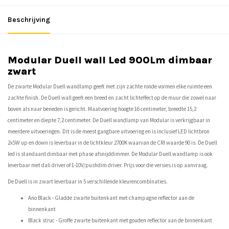
Beschrijving
Modular Duell wall Led 900Lm dimbaar
zwart
De zwarte Modular Duell wandlamp geeft met zijn zachte ronde vormen elke ruimte een
zachte finish. De Duell wall geeft een breed en zacht lichteffect op de muur die zowel naar
boven als naar beneden is gericht. Maatvoering hoogte 16 centimeter, breedte 15,2
centimeter en diepte 7,2 centimeter. De Duell wandlamp van Modular is verkrijgbaar in
meerdere uitvoeringen. Dit is de meest gangbare uitvoering en is inclusief LED lichtbron
2x5W up en down is leverbaar in de lichtkleur 2700K waarvan de CRI waarde 90 is. De Duell
led is standaard dimbaar met phase afsnijddimmer. De Modular Duell wandlamp is ook
leverbaar met dali driver of 1-10V/pushdim driver. Prijs voor die versies is op aanvraag.
De Duell is in zwart leverbaar in 5 verschillende kleurencombinaties.
Ano Black - Gladde zwarte buitenkant met champagne reflector aan de
binnenkant
Black struc - Groffe zwarte buitenkant met gouden reflector aan de binnenkant