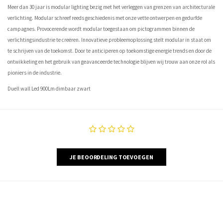
Meer dan 30 jaar is modular lighting bezig met het verleggen van grenzen van architecturale
verlichting. Modular schreef reeds geschiedenis met onze vette ontwerpen en gedurfde
campagnes. Provocerende wordt modular toegestaan om pictogrammen binnen de
verlichtingsindustrie te creëren. Innovatieve probleemoplossing stelt modular in staat om
te schrijven van de toekomst. Door te anticiperen op toekomstige energie trends en door de
ontwikkeling en het gebruik van geavanceerde technologie blijven wij trouw aan onze rol als
pioniers in de industrie.
Duell wall Led 900Lm dimbaar zwart
JE BEOORDELING TOEVOEGEN