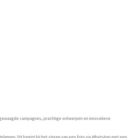
 met gewaagde campagnes, prachtige ontwerpen en innovatieve
htplannen. Dit begint bij het sturen van een foto via WhatsApp met een