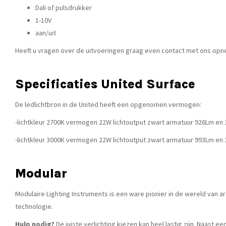
Dali of pulsdrukker
1-10V
aan/uit
Heeft u vragen over de uitvoeringen graag even contact met ons opne
Specificaties United Surface
De ledlichtbron in de United heeft een opgenomen vermogen:
-lichtkleur 2700K vermogen 22W lichtoutput zwart armatuur 926Lm en 1
-lichtkleur 3000K vermogen 22W lichtoutput zwart armatuur 993Lm en 1
Modular
Modulaire Lighting Instruments is een ware pionier in de wereld van
technologie.
Hulp nodig?
De juiste verlichting kiezen kan heel lastig zijn. Naast 