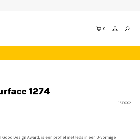
0
urface 1274
n
13390002
 Good Design Award, is een profiel met leds in een U-vormige