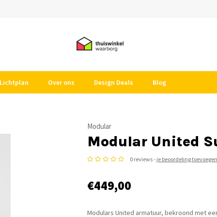
Lichtplan
Over ons
Design Deals
Blog
Modular
Modular United S
0 reviews -
je beoordeling toevoege
€449,00
Modulars United armatuur, bekroond met een