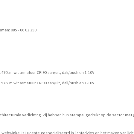
men: 085 - 06 03 350
470Lm wit armatuur CRI90 aan/uit, dali/push en 1-10V
576Lm wit armatuur CRI90 aan/uit, dali/push en 1-10V.
 architecturale verlichting. Zij hebben hun stempel gedrukt op de sector
een webwinkel is Lucente gespecialiseerd in lichtadvies en het maken van lic