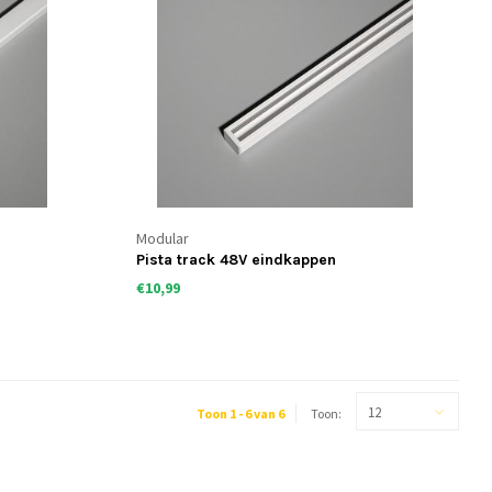
Modular
Pista track 48V eindkappen
€10,99
12
Toon 1 - 6 van 6
Toon: