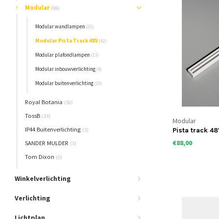
Modular
(69)
Modular wandlampen
(35)
Modular Pista Track 48V
(42)
Modular plafondlampen
(13)
Modular inbouwverlichting
(4)
Modular buitenverlichting
(10)
Royal Botania
(50)
TossB
(33)
Modular
IP44 Buitenverlichting
(3)
Pista track 48
€88,00
SANDER MULDER
(3)
Tom Dixon
(0)
Winkelverlichting
Verlichting
Lichtplan