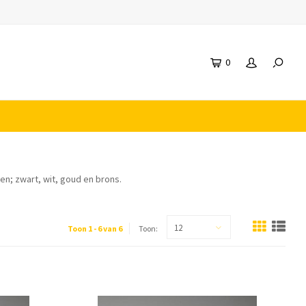
0
en; zwart, wit, goud en brons.
12
Toon 1 - 6 van 6
Toon: