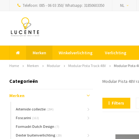
Telefoon: 085 - 06 03 350/ Whatsapp: 31850603350
NL
Merken
Winkelverlichting
Verlichting
Home
Merken
Modular
Modular Pista Track 48V
Modular Pista 4
Categorieën
Modular Pista 48V r
Merken
Filters
Artemide collectie
(294)
Foscarini
(163)
Formadri Dutch Design
(7)
Dexter buitenverlichting
(29)