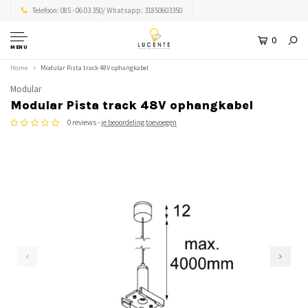
Telefoon: 085 - 06 03 350/ Whatsapp: 31850603350
0
MENU
Home
Modular Pista track 48V ophangkabel
Modular
Modular Pista track 48V ophangkabel
0 reviews -
je beoordeling toevoegen