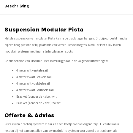
Beschrijving
Suspension Modular Pista
Met de suspension van modular Pista kan je de track lager hangen. Dit bijvoorbeeld handig
bij een hoog plafond of bij plafonds van verschillende hoogtes. Modular Pista 48V is een
modulair systeem met linaire ledmodules en spots.
De suspension van Modular Pista is verkrijgbaar in de volgende uitvoeringen:
4 meter wit - enkele rail
4 meter zwart - enkele rail
4 meter wit - dubbele rail
4 meter zwart - dubbele rail
Bracket (zonder de kabel) wit
Bracket (zonder de kabel) zwart
Offerte & Advies
Pista is een prachtig systeem maar kan een beetje overweldigend zijn. Lucente kan u
helpen bij het samenstellen van uw modulaire systeem voor zowel particulieren als