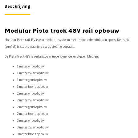
Beschrijving
Modular Pista track 48V rail opbouw
Modular Pista rail 48V is een modulair systeem met linaire ledmodules en spots. De track
(profiel) is stap 1 waarin u uw opstelling bepaalt.
De Pista Track 48V is verkrijgbaar in de volgende lengtes en kleuren:
1 meter wit opbouw
1 meter zwart opbouw
1 meter goud opbouw
1 meter brons opbouw
2 meter wit opbouw
2 meter zwart opbouw
2 meter goud opbouw
2 meter brons opbouw
3 meter wit opbouw
3 meter zwart opbouw
3 meter brons opbouw