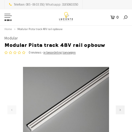
Telefoon: 085 - 06 03 350/ Whatsapp: 31850603350
0
MENU
Home
Modular Pista track 48V rail opbouw
Modular
Modular Pista track 48V rail opbouw
0 reviews -
je beoordeling toevoegen