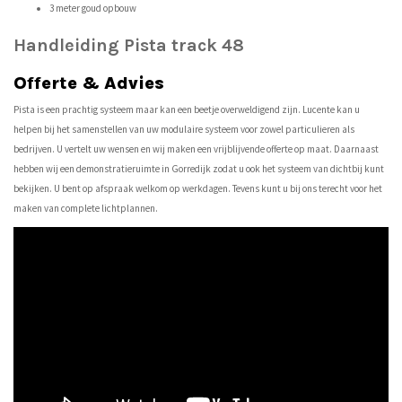
3 meter goud opbouw
Handleiding Pista track 48
Offerte & Advies
Pista is een prachtig systeem maar kan een beetje overweldigend zijn. Lucente kan u
helpen bij het samenstellen van uw modulaire systeem voor zowel particulieren als
bedrijven. U vertelt uw wensen en wij maken een vrijblijvende offerte op maat. Daarnaast
hebben wij een demonstratieruimte in Gorredijk zodat u ook het systeem van dichtbij kunt
bekijken. U bent op afspraak welkom op werkdagen. Tevens kunt u bij ons terecht voor het
maken van complete lichtplannen.