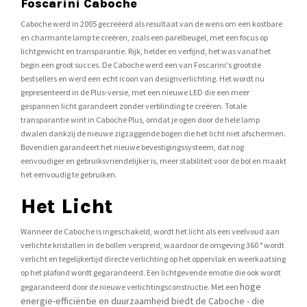
Foscarini Caboche
Caboche werd in 2005 gecreëerd als resultaat van de wens om een ​​kostbare
en charmante lamp te creëren, zoals een parelbeugel, met een focus op
lichtgewicht en transparantie. Rijk, helder en verfijnd, het was vanaf het
begin een groot succes. De Caboche werd een van Foscarini's grootste
bestsellers en werd een echt icoon van designverlichting. Het wordt nu
gepresenteerd in de Plus-versie, met een nieuwe LED die een meer
gespannen licht garandeert zonder verblinding te creëren. Totale
transparantie wint in Caboche Plus, omdat je ogen door de hele lamp
dwalen dankzij de nieuwe zigzaggende bogen die het licht niet afschermen.
Bovendien garandeert het nieuwe bevestigingssysteem, dat nog
eenvoudiger en gebruiksvriendelijker is, meer stabiliteit voor de bol en maakt
het eenvoudig te gebruiken.
Het Licht
Wanneer de Caboche is ingeschakeld, wordt het licht als een veelvoud aan
verlichte kristallen in de bollen verspreid, waardoor de omgeving 360 ° wordt
verlicht en tegelijkertijd directe verlichting op het oppervlak en weerkaatsing
op het plafond wordt gegarandeerd. Een lichtgevende emotie die ook wordt
hoge
gegarandeerd door de nieuwe verlichtingsconstructie. Met een
energie-efficiëntie en duurzaamheid biedt de Caboche - die