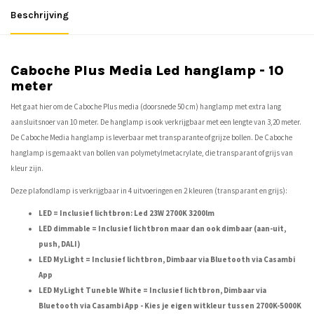
Beschrijving
Caboche Plus Media Led hanglamp - 10
meter
Het gaat hier om de Caboche Plus media (doorsnede 50 cm) hanglamp met extra lang
aansluitsnoer van 10 meter. De hanglamp is ook verkrijgbaar met een lengte van 3,20 meter.
De Caboche Media hanglamp is leverbaar met transparante of grijze bollen. De Caboche
hanglamp is gemaakt van bollen van polymetylmetacrylate, die transparant of grijs van
kleur zijn.
Deze plafondlamp is verkrijgbaar in 4 uitvoeringen en 2 kleuren (transparant en grijs):
LED = Inclusief lichtbron: Led 23W 2700K 3200lm
LED dimmable = Inclusief lichtbron maar dan ook dimbaar (aan-uit,
push, DALI)
LED MyLight = Inclusief lichtbron, Dimbaar via Bluetooth via Casambi
App
LED MyLight Tuneble White = Inclusief lichtbron, Dimbaar via
Bluetooth via Casambi App - Kies je eigen witkleur tussen 2700K-5000K