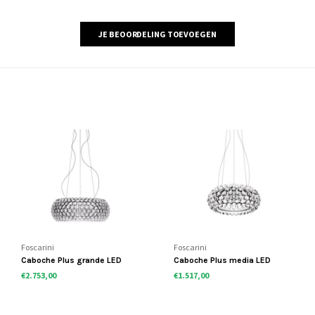
JE BEOORDELING TOEVOEGEN
Foscarini
Foscarini
Caboche Plus grande LED
Caboche Plus media LED
hanglamp
hanglamp
€2.753,00
€1.517,00