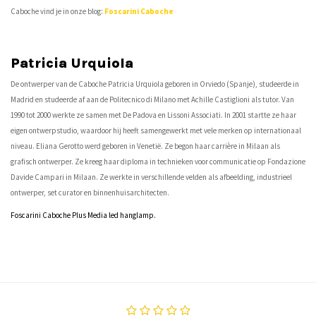
Caboche vind je in onze blog:
Foscarini Caboche
Patricia Urquiola
De ontwerper van de Caboche Patricia Urquiola geboren in Orviedo (Spanje), studeerde in
Madrid en studeerde af aan de Politecnico di Milano met Achille Castiglioni als tutor. Van
1990 tot 2000 werkte ze samen met De Padova en Lissoni Associati. In 2001 startte ze haar
eigen ontwerpstudio, waardoor hij heeft samengewerkt met vele merken op internationaal
niveau. Eliana Gerotto werd geboren in Venetië. Ze begon haar carrière in Milaan als
grafisch ontwerper. Ze kreeg haar diploma in technieken voor communicatie op Fondazione
Davide Campari in Milaan. Ze werkte in verschillende velden als afbeelding, industrieel
ontwerper, set curator en binnenhuisarchitecten.
Foscarini Caboche Plus Media led hanglamp.