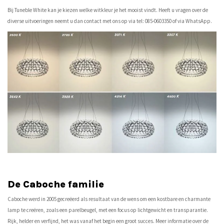
Bij Tuneble White kan je kiezen welke witkleur je het mooist vindt. Heeft u vragen over de
diverse uitvoeringen neemt u dan contact met ons op via tel: 085-0603350 of via WhatsApp.
De Caboche familie
Caboche werd in 2005 gecreëerd als resultaat van de wens om een ​​kostbare en charmante
lamp te creëren, zoals een parelbeugel, met een focus op lichtgewicht en transparantie.
Rijk, helder en verfijnd, het was vanaf het begin een groot succes. Meer informatie over de