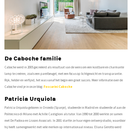
De Caboche familie
Caboche werd in 2005 gecreëerd als resultaat van de wens om een ​​kostbare en charmante
lamp te creëren, zoals een parelbeugel, met een focus op lichtgewicht en transparantie.
Rijk, helder en verfijnd, het was vanaf het begin een groot succes. Meer informatie over de
Caboche vind je in onze blog:
Foscarini Caboche
Patricia Urquiola
Patricia Urquiola geboren in Orviedo (Spanje), studeerde in Madrid en studeerde af aan de
Politecnico di Milano met Achille Castiglioni als tutor. Van 1990 tot 2000 werkte ze samen
met De Padova en Lissoni Associati. In 2001 startte ze haar eigen ontwerpstudio, waardoor
hij heeft samengewerkt met vele merken op internationaal niveau. Eliana Gerotto werd