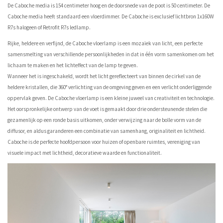
De Caboche media is 154 centimeter hoog en de doorsnede van de poot is 50 centimeter. De
Caboche media heeft standaard een vloerdimmer. De Caboche is exclusief lichtbron 1x160W
R7s halogeen of Retrofit R7s ledlamp.
Rijke, heldere en verfijnd, de Caboche vloerlamp is een mozaïek van licht, een perfecte
samensmelting van verschillende persoonlijkheden in dat in één vorm samenkomen om het
lichaam te maken en het lichteffect van de lamp te geven.
Wanneer het is ingeschakeld, wordt het licht gereflecteert van binnen de cirkel van de
heldere kristallen, die 360° verlichting van de omgeving geven en een verlicht onderliggende
oppervlak geven. De Caboche vloerlamp is een kleine juweel van creativiteit en technologie.
Het oorspronkelijke ontwerp van de voet is gemaakt door drie ondersteunende stelen die
gezamenlijk op een ronde basis uitkomen, onder verwijzing naar de bolle vorm van de
diffusor, en aldus garanderen een combinatie van samenhang, originaliteit en lichtheid.
Caboche is de perfecte hoofdpersoon voor huizen of openbare ruimtes, vereniging van
visuele impact met lichtheid, decoratieve waarde en functionaliteit.