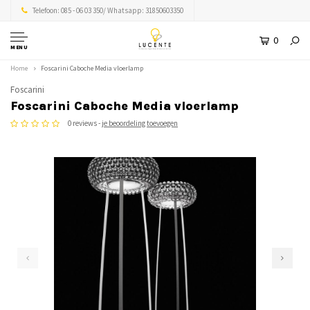
Telefoon: 085 - 06 03 350/ Whatsapp: 31850603350
0
MENU
Home
Foscarini Caboche Media vloerlamp
Foscarini
Foscarini Caboche Media vloerlamp
0 reviews -
je beoordeling toevoegen