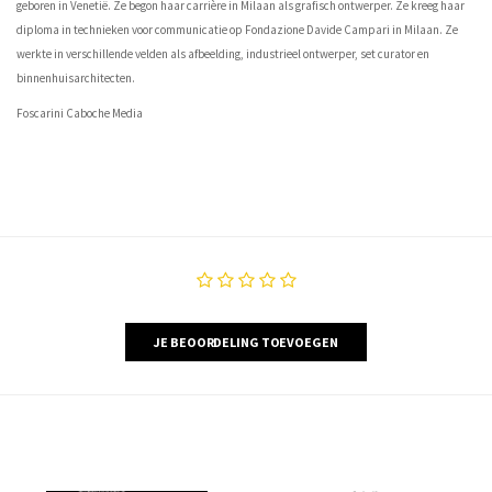
geboren in Venetië. Ze begon haar carrière in Milaan als grafisch ontwerper. Ze kreeg haar
diploma in technieken voor communicatie op Fondazione Davide Campari in Milaan. Ze
werkte in verschillende velden als afbeelding, industrieel ontwerper, set curator en
binnenhuisarchitecten.
Foscarini Caboche Media
JE BEOORDELING TOEVOEGEN