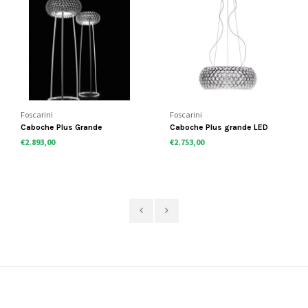
Foscarini
Foscarini
Caboche Plus Grande
Caboche Plus grande LED
vloerlamp
hanglamp
€2.893,00
€2.753,00