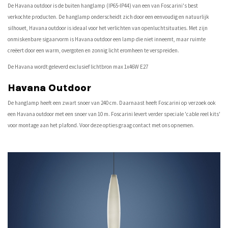
De Havana outdoor is de buiten hanglamp (IP65-IP44) van een van Foscarini's best
verkochte producten. De hanglamp onderscheidt zich door een eenvoudig en natuurlijk
silhouet, Havana outdoor is ideaal voor het verlichten van openluchtsituaties. Met zijn
onmiskenbare sigaarvorm is Havana outdoor een lamp die niet inneemt, maar ruimte
creëert door een warm, overgoten en zonnig licht eromheen te verspreiden.
De Havana wordt geleverd exclusief lichtbron max 1x46W E27
Havana Outdoor
De hanglamp heeft een zwart snoer van 240 cm. Daarnaast heeft Foscarini op verzoek ook
een Havana outdoor met een snoer van 10 m. Foscarini levert verder speciale 'cable reel kits'
voor montage aan het plafond. Voor deze opties graag contact met ons opnemen.