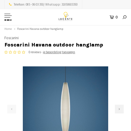
Telefoon: 085 - 06 03 350/ Whatsapp: 31850603350
0
MENU
Home
Foscarini Havana outdoor hanglamp
Foscarini
Foscarini Havana outdoor hanglamp
0 reviews -
je beoordeling toevoegen