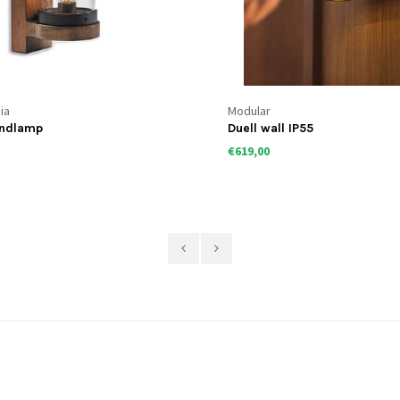
ia
Modular
andlamp
Duell wall IP55
€619,00