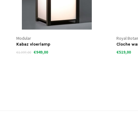
Modular
Royal Botan
Kabaz vloerlamp
Cloche w
€949,00
€519,00
€1.397,00