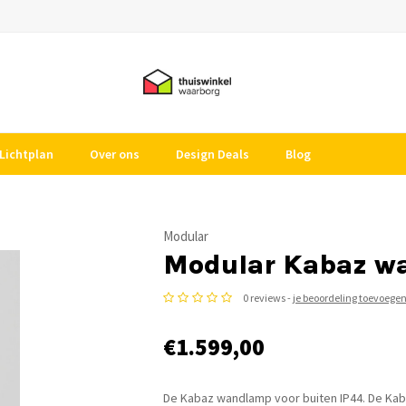
Lichtplan
Over ons
Design Deals
Blog
Modular
Modular Kabaz w
0 reviews -
je beoordeling toevoege
€1.599,00
De Kabaz wandlamp voor buiten IP44. De Kaba