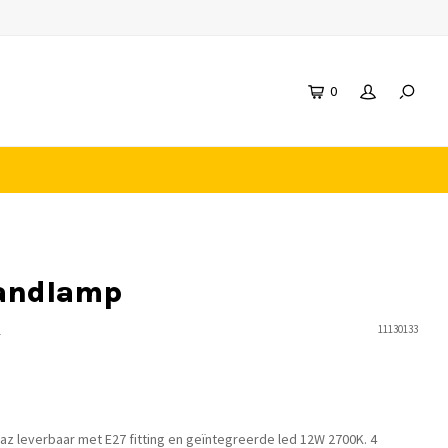
0
andlamp
n
11130133
z leverbaar met E27 fitting en geïntegreerde led 12W 2700K. 4