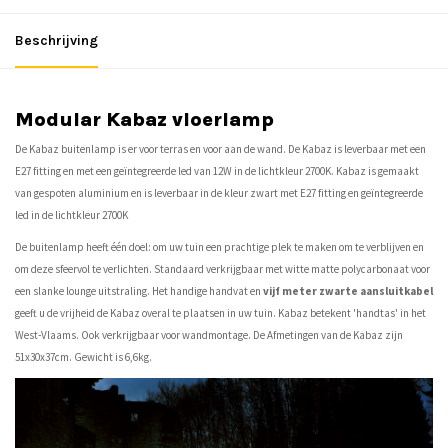
Beschrijving
Modular Kabaz vloerlamp
De Kabaz buitenlamp is er voor terras en voor aan de wand. De Kabaz is leverbaar met een
E27 fitting en met een geïntegreerde led van 12W in de lichtkleur 2700K. Kabaz is gemaakt
van gespoten aluminium en is leverbaar in de kleur zwart met E27 fitting en geïntegreerde
led in de lichtkleur 2700K
De buitenlamp heeft één doel: om uw tuin een prachtige plek te maken om te verblijven en
om deze sfeervol te verlichten. Standaard verkrijgbaar met witte matte polycarbonaat voor
een slanke lounge uitstraling. Het handige handvat en
vijf meter zwarte aansluitkabel
geeft u de vrijheid de Kabaz overal te plaatsen in uw tuin. Kabaz betekent 'handtas' in het
West-Vlaams. Ook verkrijgbaar voor wandmontage. De Afmetingen van de Kabaz zijn
51x30x37cm. Gewicht is 6,6kg.