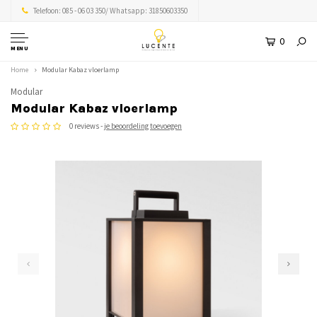
Telefoon: 085 - 06 03 350/ Whatsapp: 31850603350
0
MENU
Home
Modular Kabaz vloerlamp
Modular
Modular Kabaz vloerlamp
0 reviews -
je beoordeling toevoegen