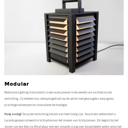
Modular
Modulaire Lighting Instruments is een ware pionier in de wereld van architecturale
verlichting. Zij hebben hun stempel gedrukt op de sector met gewaagde campagnes,
prachtige ontwerpen en innovatieve technologie.
Hulp nodig?
De juiste verlichting kiezen kan heel lastig zijn. Naast een webwinkel is
Lucente gespecialiseerd in lichtadvies en het maken van lichtplannen. Dit begint bij het
sturen van een foto via WhatsApp met een simpele vraag over bijvoorbeeld welke lamp het