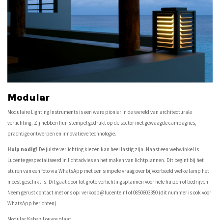
Modular
Modulaire Lighting Instruments is een ware pionier in de wereld van architecturale
verlichting. Zij hebben hun stempel gedrukt op de sector met gewaagde campagnes,
prachtige ontwerpen en innovatieve technologie.
Hulp nodig?
De juiste verlichting kiezen kan heel lastig zijn. Naast een webwinkel is
Lucente gespecialiseerd in lichtadvies en het maken van lichtplannen. Dit begint bij het
sturen van een foto via WhatsApp met een simpele vraag over bijvoorbeeld welke lamp het
meest geschikt is. Dit gaat door tot grote verlichtingsplannen voor hele huizen of bedrijven.
Neem gerust contact met ons op:
verkoop@lucente.nl
of 0850603350 (dit nummer is ook voor
WhatsApp berichten)
Modular Kabaz Louvre plaat