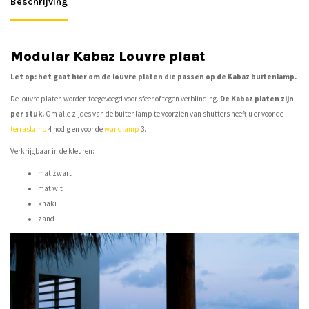
Beschrijving
Modular Kabaz Louvre plaat
Let op: het gaat hier om de louvre platen die passen op de
Kabaz buitenlamp
.
De louvre platen worden toegevoegd voor sfeer of tegen verblinding.
De Kabaz platen zijn
per stuk.
Om alle zijdes van de buitenlamp te voorzien van shutters heeft u er voor de
terraslamp
4 nodig en voor de
wandlamp
3.
Verkrijgbaar in de kleuren:
mat zwart
mat wit
khaki
zand