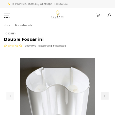
Telefoon: 085 - 06 03 350/ Whatsapp: 31850603350
0
MENU
Home
Double Foscarini
Foscarini
Double Foscarini
0 reviews -
je beoordeling toevoegen