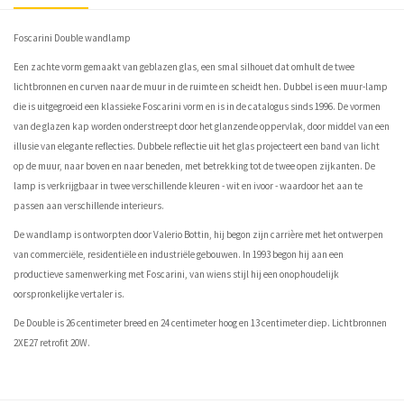
Foscarini Double wandlamp
Een zachte vorm gemaakt van geblazen glas, een smal silhouet dat omhult de twee
lichtbronnen en curven naar de muur in de ruimte en scheidt hen. Dubbel is een muur-lamp
die is uitgegroeid een klassieke Foscarini vorm en is in de catalogus sinds 1996. De vormen
van de glazen kap worden onderstreept door het glanzende oppervlak, door middel van een
illusie van elegante reflecties. Dubbele reflectie uit het glas projecteert een band van licht
op de muur, naar boven en naar beneden, met betrekking tot de twee open zijkanten. De
lamp is verkrijgbaar in twee verschillende kleuren - wit en ivoor - waardoor het aan te
passen aan verschillende interieurs.
De wandlamp is ontworpten door Valerio Bottin, hij begon zijn carrière met het ontwerpen
van commerciële, residentiële en industriële gebouwen. In 1993 begon hij aan een
productieve samenwerking met Foscarini, van wiens stijl hij een onophoudelijk
oorspronkelijke vertaler is.
De Double is 26 centimeter breed en 24 centimeter hoog en 13 centimeter diep. Lichtbronnen
2XE27 retrofit 20W.