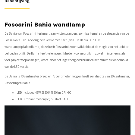
Beschrijving
Foscarini Bahia wandlamp
De Bahia van Foscarini herinnert aan witte stranden, zonnige hemel en de elegantie van de
Bossa Nova. Dit is de originele versie met 3 schijven. De Bahia is in LED
wandlamp/plafondlamp, deze heeft Foscarini zo ontwikkeld dat de magie van het licht te
behouden blijft. De Bahia heeft vele mogelijkheden voor gebruik in zowel in interieurs als
voor projecttoepassingen, vooral door het lage energieverbruik en het minimale onderhoud
van de LED versie.
De Bahia is 70 centimeter breed en 76 centimeter hoog en heeft een diepte van 10 centimeter,
uitvoeringen Bahia:
LED included 43W 2850 K 4850 lm CRI>90
LED Dimbaar met on/off, push of DALI