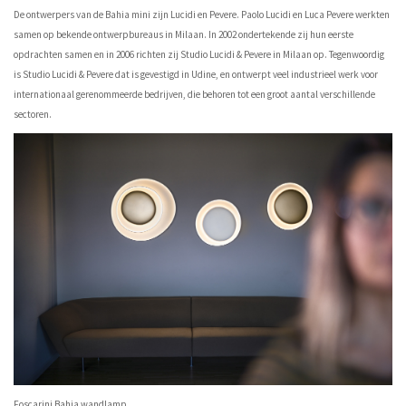
De ontwerpers van de Bahia mini zijn Lucidi en Pevere. Paolo Lucidi en Luca Pevere werkten
samen op bekende ontwerpbureaus in Milaan. In 2002 ondertekende zij hun eerste
opdrachten samen en in 2006 richten zij Studio Lucidi & Pevere in Milaan op. Tegenwoordig
is Studio Lucidi & Pevere dat is gevestigd in Udine, en ontwerpt veel industrieel werk voor
internationaal gerenommeerde bedrijven, die behoren tot een groot aantal verschillende
sectoren.
Foscarini Bahia wandlamp