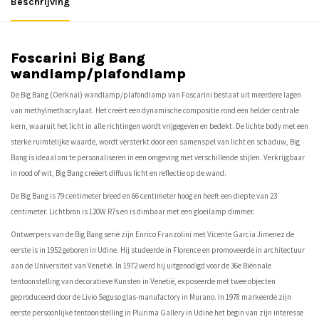
Beschrijving
Foscarini Big Bang
wandlamp/plafondlamp
De Big Bang (Oerknal) wandlamp/plafondlamp van Foscarini bestaat uit meerdere lagen
van methylmethacrylaat. Het creërt een dynamische compositie rond een helder centrale
kern, waaruit het licht in alle richtingen wordt vrijgegeven en bedekt. De lichte body met een
sterke ruimtelijke waarde, wordt versterkt door een samenspel van licht en schaduw, Big
Bang is ideaal om te personaliseren in een omgeving met verschillende stijlen. Verkrijgbaar
in rood of wit, Big Bang creëert diffuus licht en reflectie op de wand.
De Big Bang is 79 centimeter breed en 66 centimeter hoog en heeft een diepte van 23
centimeter. Lichtbron is 120W R7s en is dimbaar met een gloeilamp dimmer.
Ontwerpers van de Big Bang serie zijn Enrico Franzolini met Vicente Garcia Jimenez de
eerste is in 1952 geboren in Udine. Hij studeerde in Florence en promoveerde in architectuur
aan de Universiteit van Venetië. In 1972 werd hij uitgenodigd voor de 36e Biënnale
tentoonstelling van decoratieve Kunsten in Venetië, exposeerde met twee objecten
geproduceerd door de Livio Seguso glas-manufactory in Murano. In 1978 markeerde zijn
eerste persoonlijke tentoonstelling in Plurima Gallery in Udine het begin van zijn interesse