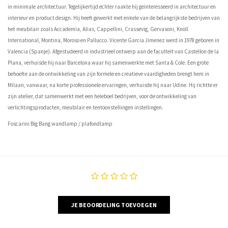
in minimale architectuur. Tegelijkertijd echter raakte hij geïnteresseerd in architectuur en
interieur en product design. Hij heeft gewerkt met enkele van de belangrijkste bedrijven van
het meubilair zoals Accademia, Alias, Cappellini, Crassevig, Gervasoni, Knoll
International, Montina, Moroso en Pallucco. Vicente Garcia Jimenez werd in 1978 geboren in
Valencia (Spanje). Afgestudeerd in industrieel ontwerp aan de faculteit van Castellon de la
Plana, verhuisde hij naar Barcelona waar hij samenwerkte met Santa & Cole. Een grote
behoefte aan de ontwikkeling van zijn formele en creatieve vaardigheden brengt hem in
Milaan, vanwaar, na korte professionele ervaringen, verhuisde hij naar Udine. Hij richtte er
zijn atelier, dat samenwerkt met een heleboel bedrijven, voor de ontwikkeling van
verlichtingsproducten, meubilair en tentoonstellingen instellingen.
Foscarini Big Bang wandlamp / plafondlamp
JE BEOORDELING TOEVOEGEN