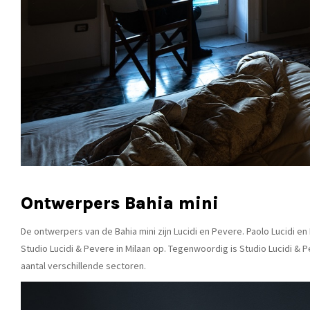
Ontwerpers Bahia mini
De ontwerpers van de Bahia mini zijn Lucidi en Pevere. Paolo Lucidi 
Studio Lucidi & Pevere in Milaan op. Tegenwoordig is Studio Lucidi &
aantal verschillende sectoren.