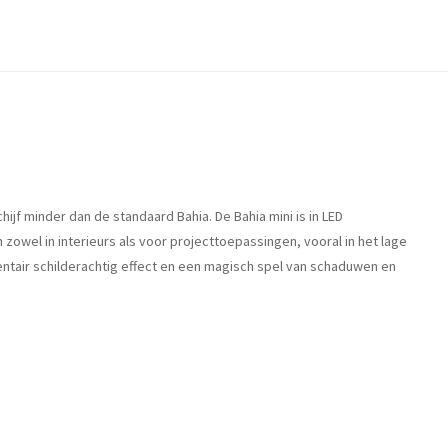
ijf minder dan de standaard Bahia. De Bahia mini is in LED
n zowel in interieurs als voor projecttoepassingen, vooral in het lage
tair schilderachtig effect en een magisch spel van schaduwen en