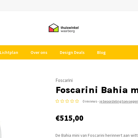
Lichtplan
Over ons
Design Deals
Blog
Foscarini
Foscarini Bahia 
0 reviews -
je beoordeling toevoege
€515,00
De Bahia mini van Foscarini herinnert aan wi