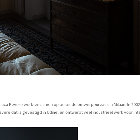
en Luca Pevere werkten samen op bekende ontwerpbureaus in Milaan. In 2002
 Pevere dat is gevestigd in Udine, en ontwerpt veel industrieel werk voor 