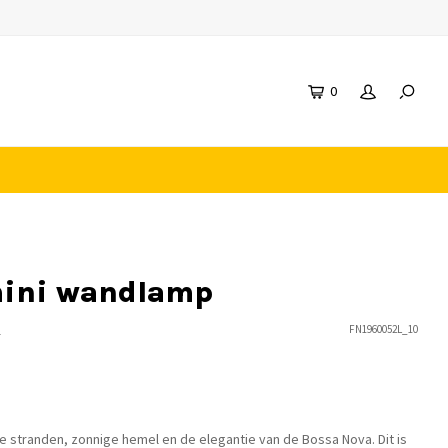
0
mini wandlamp
n
FN1960052L_10
tte stranden, zonnige hemel en de elegantie van de Bossa Nova. Dit is