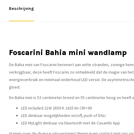
Beschrijving
Foscarini Bahia mini wandlamp
De Bahia mini van Foscarini herinnert aan witte stranden, zonnige heme
verkrijgbaar, deze heeft Foscarini zo ontwikkeld dat de magie van het 
energieverbruik en minimaal onderhoud LED versie. De
asymmetrische 
gloed.
De Bahia mini is 53 centimeter breed en 55 centimeter hoog en heeft e
LED included 21W 2850 K 2425 lm CRI>90
LED dimbaar mogelijkheden on/off, push of DALI
LED MyLight dimbaar via bluetooth met de Casambi App
Vragen over de diverse uitvoeringen? Neem even contact met ons op