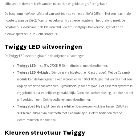
silhouet dat de vorm heeft van een natuurlijk en gekleurd grafisch gebaar.
De booglamp heeft een afstand van voet tot kap van maar liefst 255 cm. Met een maximale
hoogte tussen de 259-267 cm is het belangrijk dat je de hoogte van het plafond meet. De
booglamp is leverbaar in de kleuren: Wit, Zwart, Lichtgrijs, Donkerrood, grafiet en de
nieuwe spectaculaire kleur Bordeaux.
Twiggy LED uitvoeringen
De Twiggy LED is verkrijgbaar in de volgende uitvoeringen:
Twiggy LED
(inc. 28W 2700K 3840lm) dimbaar met vloerdimmer.
Twiggy LED MyLight
(Dimbaar via bluetooth en Casabi app). Met de Casambi
module kan de lamp geschakeld worden en van 0 tot 100% gedimd worden met een
app op smartphone of tablet. Bijvoorbeeld Iphone of Ipad. Het casambi systeem is
erg gebruikers vriendelijk en gemakkelijk. Geen nieuwe bekabeling, schakelaars of
wifi verbindingen. Ook te bedienen met vloerdimmer.
TwiggyLed MyLight tunable white
(Kies je eigen witkleur tussen 2700K en
5000K en dimbaar via bluetooth met Casambi app. Ook te bedienen met de
vloerdimmer en schakelaar.
Kleuren structuur Twiggy