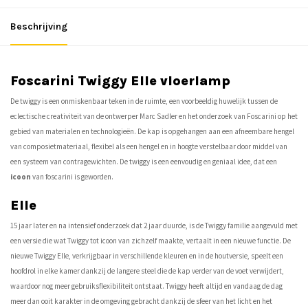
Beschrijving
Foscarini Twiggy Elle vloerlamp
De twiggy is een onmiskenbaar teken in de ruimte, een voorbeeldig huwelijk tussen de
eclectische creativiteit van de ontwerper Marc Sadler en het onderzoek van Foscarini op het
gebied van materialen en technologieën. De kap is opgehangen aan een afneembare hengel
van composietmateriaal, flexibel als een hengel en in hoogte verstelbaar door middel van
een systeem van contragewichten. De twiggy is een eenvoudig en geniaal idee, dat een
icoon
van foscarini is geworden.
Elle
15 jaar later en na intensief onderzoek dat 2 jaar duurde, is de Twiggy familie aangevuld met
een versie die wat Twiggy tot icoon van zichzelf maakte, vertaalt in een nieuwe functie. De
nieuwe Twiggy Elle, verkrijgbaar in verschillende kleuren en in de houtversie, speelt een
hoofdrol in elke kamer dankzij de langere steel die de kap verder van de voet verwijdert,
waardoor nog meer gebruiksflexibiliteit ontstaat. Twiggy heeft altijd en vandaag de dag
meer dan ooit karakter in de omgeving gebracht dankzij de sfeer van het licht en het