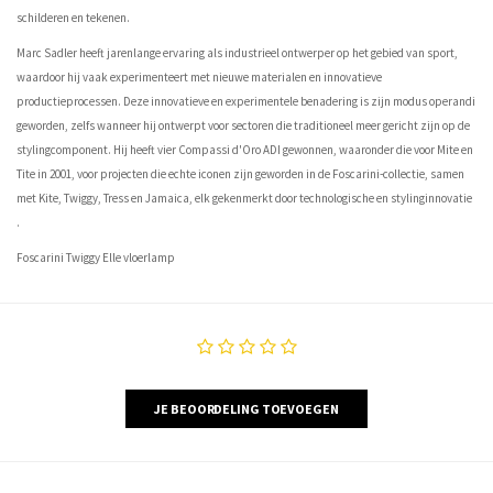
schilderen en tekenen.
Marc Sadler heeft jarenlange ervaring als industrieel ontwerper op het gebied van sport,
waardoor hij vaak experimenteert met nieuwe materialen en innovatieve
productieprocessen. Deze innovatieve en experimentele benadering is zijn modus operandi
geworden, zelfs wanneer hij ontwerpt voor sectoren die traditioneel meer gericht zijn op de
stylingcomponent. Hij heeft vier Compassi d'Oro ADI gewonnen, waaronder die voor Mite en
Tite in 2001, voor projecten die echte iconen zijn geworden in de Foscarini-collectie, samen
met Kite, Twiggy, Tress en Jamaica, elk gekenmerkt door technologische en stylinginnovatie
.
Foscarini Twiggy Elle vloerlamp
JE BEOORDELING TOEVOEGEN