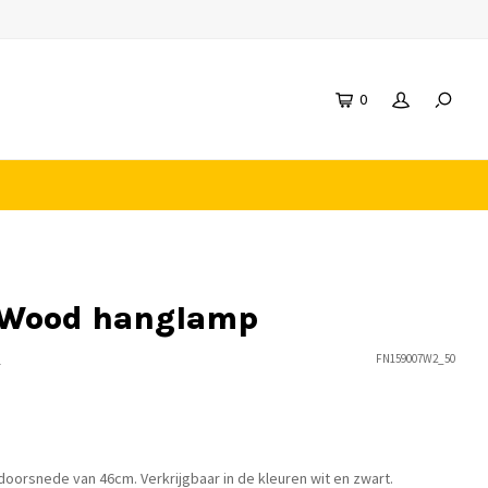
0
y Wood hanglamp
n
FN159007W2_50
oorsnede van 46cm. Verkrijgbaar in de kleuren wit en zwart.