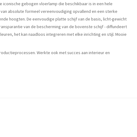
e iconische gebogen vloerlamp die beschikbaar is in een hele
e van absolute formeel vereenvoudiging opvallend en een sterke
lende hoogten. De eenvoudige platte schijf van de basis, licht-gewicht
ransparantie van de bescherming van de bovenste schijf - diffundeert
kleuren, het kan naadloos integreren met elke inrichting en stijl. Mooie
productieprocessen. Werkte ook met succes aan interieur en