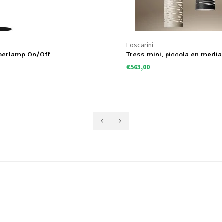
Foscarini
oerlamp On/Off
Tress mini, piccola en medi
€563,00