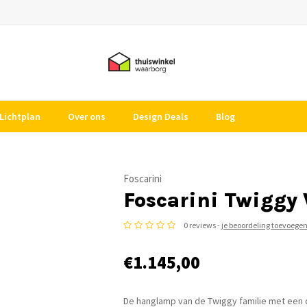
Lichtplan
Over ons
Design Deals
Blog
Foscarini
Foscarini Twigg
0 reviews -
je beoordeling toevoege
€1.145,00
De hanglamp van de Twiggy familie met een d