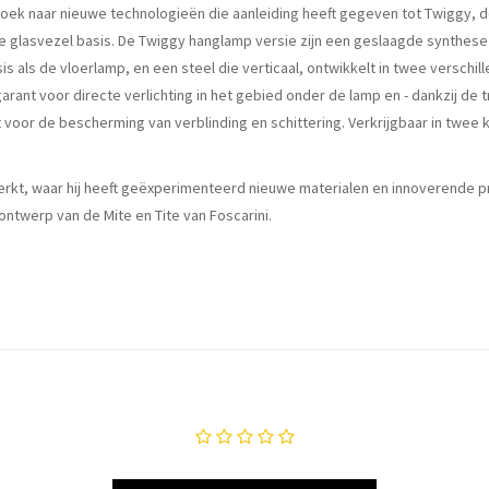
oek naar nieuwe technologieën die aanleiding heeft gegeven tot Twiggy, d
e glasvezel basis. De Twiggy hanglamp versie zijn een geslaagde synthes
s als de vloerlamp, en een steel die verticaal, ontwikkelt in twee verschil
nt voor directe verlichting in het gebied onder de lamp en - dankzij de t
rgt voor de bescherming van verblinding en schittering. Verkrijgbaar in twee 
werkt, waar hij heeft geëxperimenteerd nieuwe materialen en innoverende 
twerp van de Mite en Tite van Foscarini.