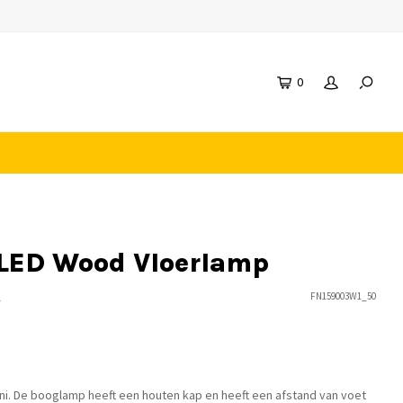
0
 LED Wood Vloerlamp
n
FN159003W1_50
ni. De booglamp heeft een houten kap en heeft een afstand van voet