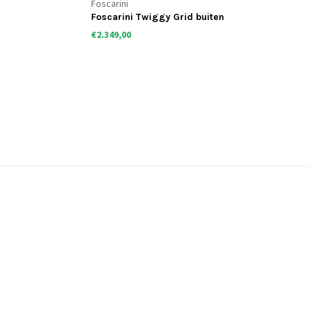
Foscarini
Foscarini Twiggy Grid buiten
booglamp
€2.349,00