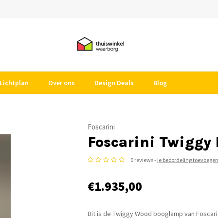
Lichtplan
Over ons
Design Deals
Blog
Foscarini
Foscarini Twiggy
0 reviews -
je beoordeling toevoege
€1.935,00
Dit is de Twiggy Wood booglamp van Foscari