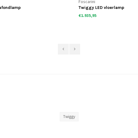
Foscarini
afondlamp
Twiggy LED vloerlamp
€1.935,95
Twiggy