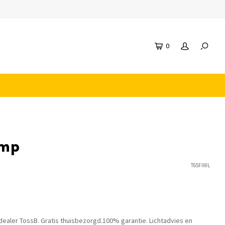
0
amp
n
T65FIWL
dealer TossB. Gratis thuisbezorgd.100% garantie. Lichtadvies en