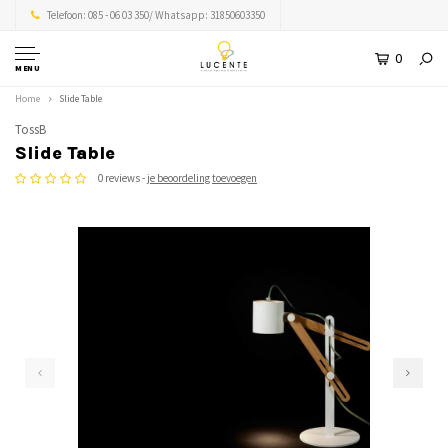
Telefoon: 085 - 06 03 350/ Whatsapp: 31850603350
0
MENU
Home
Slide Table
TossB
Slide Table
0 reviews -
je beoordeling toevoegen