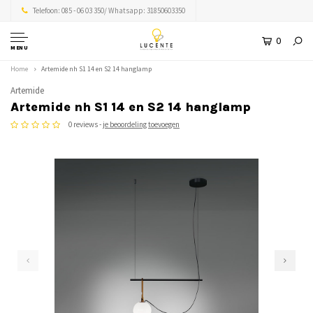
Telefoon: 085 - 06 03 350/ Whatsapp: 31850603350
0
MENU
Home
Artemide nh S1 14 en S2 14 hanglamp
Artemide
Artemide nh S1 14 en S2 14 hanglamp
0 reviews -
je beoordeling toevoegen