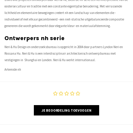
oosterse cultuur en traditie met een constante eigentijdse benadering. Met verrassende
lichtheid en elementaire bewegingen creëert nh een landschap van elementen die -
individueel of met elkaar gecombineerd - een niet-statische uitgebalanceerde compositie
genereren die wordt gekenmerkt door elegante kleur- en materiaalafstemming.
Ontwerpers nh serie
Neri & Hu Design en onderzoeksbureau is opgericht in 2004 door partners Lyndon Neri en
Rossana Hu. Neri & Hu is een interdisciplinair architectonisch ontwerpbureau met
vestigingen in Shanghai en Londen. Neri & Hu werkt internationaal.
Artemide nh
JE BEOORDELING TOEVOEGEN