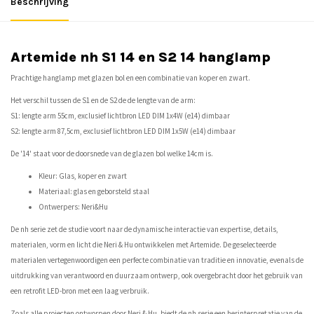
Beschrijving
Artemide nh S1 14 en S2 14 hanglamp
Prachtige hanglamp met glazen bol en een combinatie van koper en zwart.
Het verschil tussen de S1 en de S2 de de lengte van de arm:
S1: lengte arm 55cm, exclusief lichtbron LED DIM 1x4W (e14) dimbaar
S2: lengte arm 87,5cm, exclusief lichtbron LED DIM 1x5W (e14) dimbaar
De '14' staat voor de doorsnede van de glazen bol welke 14cm is.
Kleur: Glas, koper en zwart
Materiaal: glas en geborsteld staal
Ontwerpers: Neri&Hu
De nh serie zet de studie voort naar de dynamische interactie van expertise, details,
materialen, vorm en licht die Neri & Hu ontwikkelen met Artemide. De geselecteerde
materialen vertegenwoordigen een perfecte combinatie van traditie en innovatie, evenals de
uitdrukking van verantwoord en duurzaam ontwerp, ook overgebracht door het gebruik van
een retrofit LED-bron met een laag verbruik.
Zoals alle projecten ontworpen door Neri & Hu, biedt de nh serie een herinterpretatie van de