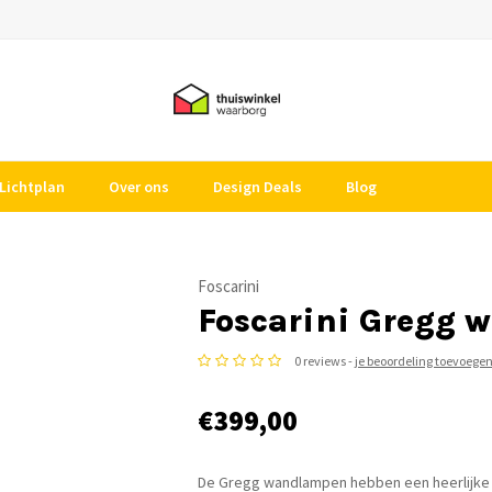
Lichtplan
Over ons
Design Deals
Blog
Foscarini
Foscarini Gregg 
0 reviews -
je beoordeling toevoege
€399,00
De Gregg wandlampen hebben een heerlijke o