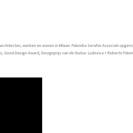
hitecten, werken en wonen in Milaan. Palomba Serafini Associati opgericht
lus, Good Design Award, Designprijs van de Duitse. Ludovica + Roberto Pal