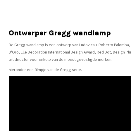
Ontwerper Gregg wandlamp
De Gregg wandlamp is een ontwerp van Ludovica + Roberto Palomba, arc
D'Oro, Elle Decoration International Design Award, Red Dot, Design P
art director voor enkele van de meest gevestigde merken.
hieronder een filmpje van de Gregg serie.