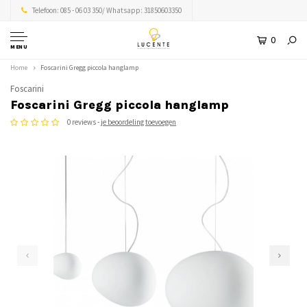
Telefoon: 085 - 06 03 350/ Whatsapp: 31850603350
0
MENU
Home
Foscarini Gregg piccola hanglamp
Foscarini
Foscarini Gregg piccola hanglamp
0 reviews -
je beoordeling toevoegen