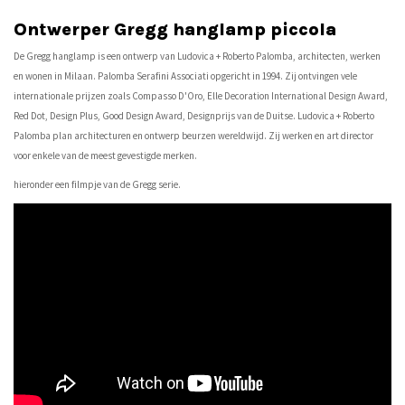
Ontwerper Gregg hanglamp piccola
De Gregg hanglamp is een ontwerp van Ludovica + Roberto Palomba, architecten, werken
en wonen in Milaan. Palomba Serafini Associati opgericht in 1994. Zij ontvingen vele
internationale prijzen zoals Compasso D'Oro, Elle Decoration International Design Award,
Red Dot, Design Plus, Good Design Award, Designprijs van de Duitse. Ludovica + Roberto
Palomba plan architecturen en ontwerp beurzen wereldwijd. Zij werken en art director
voor enkele van de meest gevestigde merken.
hieronder een filmpje van de Gregg serie.