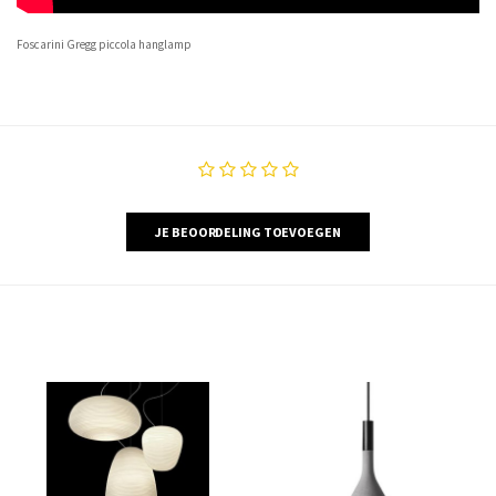
Foscarini Gregg piccola hanglamp
JE BEOORDELING TOEVOEGEN