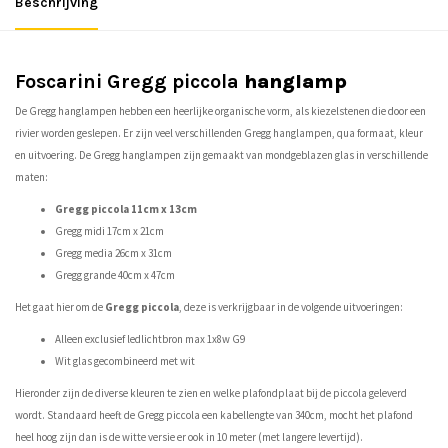
Beschrijving
Foscarini Gregg piccola
hanglamp
De Gregg hanglampen hebben een heerlijke organische vorm, als kiezelstenen die door een
rivier worden geslepen. Er zijn veel verschillenden Gregg hanglampen, qua formaat, kleur
en uitvoering. De Gregg hanglampen zijn gemaakt van mondgeblazen glas in verschillende
maten:
Gregg piccola 11cm x 13cm
Gregg midi 17cm x 21cm
Gregg media 26cm x 31cm
Gregg grande 40cm x 47cm
Het gaat hier om de
Gregg piccola
, deze is verkrijgbaar in de volgende uitvoeringen:
Alleen exclusief ledlichtbron max 1x8w G9
Wit glas gecombineerd met wit
Hieronder zijn de diverse kleuren te zien en welke plafondplaat bij de piccola geleverd
wordt. Standaard heeft de Gregg piccola een kabellengte van 340cm, mocht het plafond
heel hoog zijn dan is de witte versie er ook in 10 meter (met langere levertijd).