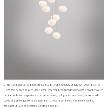
Gregg is een product van natuurlijke inspiratie en uitgebreid onderzoek. De vorm van de
Gregg doet denken aan een kiezelsteen, waarvan het oppervlak gepolijst is door het water.
Het kan zelfs worden gezien als het ei van een mythologische beest, een symbool van de
schepping en her-geboorte. De asymmetrische vorm verandert afhankelijk van het
gezichtspunt van de persoon die de lamp bekijkt.