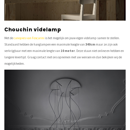
Chouchin videlamp
Met de
canopies van Foscarini
is het mogelijk om jouw eigen videlamp samen te stellen.
Standaard hebben de hanglampen een maximale hoogte van
340cm
maar ze zijn ook
verkrijgbaar met een maximale lengte van
10 meter
. Deze staan niet online en hebben en
langere levertijd. Graag contact met ons opnemen met uw wensen en dan bekijken wij de
mogelijkheden.