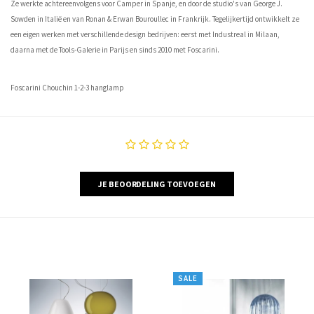
Ze werkte achtereenvolgens voor Camper in Spanje, en door de studio's van George J.
Sowden in Italië en van Ronan & Erwan Bouroullec in Frankrijk. Tegelijkertijd ontwikkelt ze
een eigen werken met verschillende design bedrijven: eerst met Industreal in Milaan,
daarna met de Tools-Galerie in Parijs en sinds 2010 met Foscarini.
Foscarini Chouchin 1-2-3 hanglamp
JE BEOORDELING TOEVOEGEN
SALE