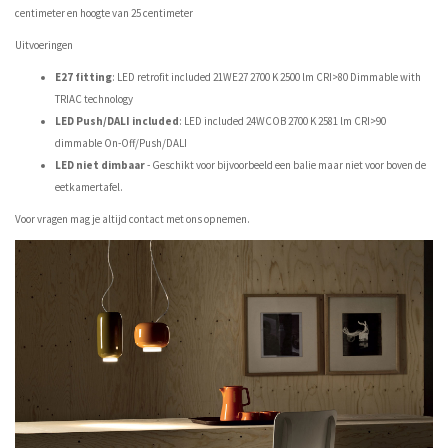
centimeter en hoogte van 25 centimeter
Uitvoeringen
E27 fitting
: LED retrofit included 21WE27 2700 K 2500 lm CRI>80 Dimmable with
TRIAC technology
LED Push/DALI included
: LED included 24WCOB 2700 K 2581 lm CRI>90
dimmable On-Off/Push/DALI
LED niet dimbaar
- Geschikt voor bijvoorbeeld een balie maar niet voor boven de
eetkamertafel.
Voor vragen mag je altijd contact met ons opnemen.