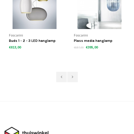
Foscarini
Foscarini
Buds 1 - 2 - 3 LED hanglamp
Plass media hanglamp
€813,00
€395,00
€687,00