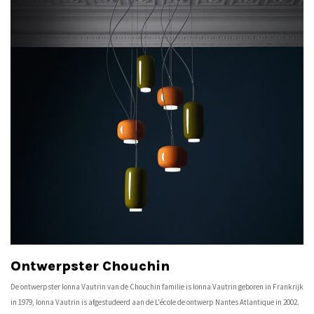
Ontwerpster Chouchin
De ontwerpster Ionna Vautrin van de Chouchin familie is Ionna Vautrin geboren in Frankrijk
in 1979, Ionna Vautrin is afgestudeerd aan de L'école de ontwerp Nantes Atlantique in 2002.