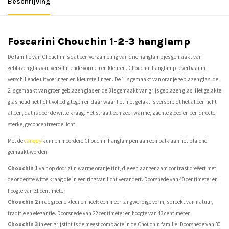
Beschrijving
Foscarini Chouchin 1-2-3 hanglamp
De familie van Chouchin is dat een verzameling van drie hanglampjes gemaakt van
geblazen glas van verschillende vormen en kleuren. Chouchin hanglamp leverbaar in
verschillende uitvoeringen en kleurstellingen. De 1 is gemaakt van oranje geblazen glas, de
2 is gemaakt van groen geblazen glas en de 3 is gemaakt van grijs geblazen glas. Het gelakte
glas houd het licht volledig tegen en daar waar het niet gelakt is verspreidt het alleen licht
alleen, dat is door de witte kraag. Het straalt een zeer warme, zachte gloed en een directe,
sterke, geconcentreerde licht.
Met de
canopy
kunnen meerdere Chouchin hanglampen aan een balk aan het plafond
gemaakt worden.
Chouchin 1
valt op door zijn warme oranje tint, die een aangenaam contrast creëert met
de onderste witte kraag die in een ring van licht verandert. Doorsnede van 40 centimeter en
hoogte van 31 centimeter
Chouchin 2
in de groene kleur en heeft een meer langwerpige vorm, spreekt van natuur,
traditie en elegantie. Doorsnede van 22 centimeter en hoogte van 43 centimeter
Chouchin 3
in een grijstint is de meest compacte in de Chouchin familie. Doorsnede van 30